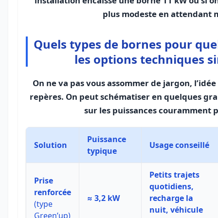
installation encaisse une borne 11 kW ou si on
plus modeste en attendant 
Quels types de bornes pour que
les options techniques 
On ne va pas vous assommer de jargon, l’idée
repères. On peut schématiser en quelques gra
sur les puissances couramment p
Puissance
Solution
Usage conseillé
typique
Petits trajets
Prise
quotidiens,
renforcée
≈ 3,2 kW
recharge la
(type
nuit, véhicule
Green’up)