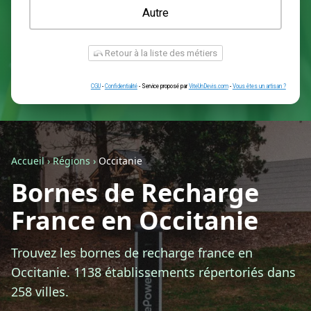
Une prise renforcée (type greenup)
Une simple prise
Je ne sais pas encore
Autre
Accueil
›
Régions
›
Occitanie
Bornes de Recharge
Retour à la liste des métiers
France en Occitanie
CGU
-
Confidentialité
- Service proposé par
ViteUnDevis.com
-
Vous êtes
Trouvez les bornes de recharge france en
Occitanie. 1138 établissements répertoriés dans
258 villes.