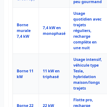
peu gourmand
Usage
quotidien avec
Borne
trajets
7,4 kW en
murale
réguliers,
monophasé
7,4 kW
recharge
complète en
une nuit
Usage intensif,
véhicule type
Borne 11
11 kW en
Tesla,
kW
triphasé
hybridation
maison/longs
trajets
Flotte pro,
Borne 22
22 kW
recharge