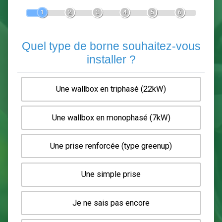
Devis Pose de borne de recha
En 5 minutes, demandez
3 devis comparatifs
electriciens
dans votre région.
Gratuit, sans pub et sans engagement.
1
2
3
4
5
6
Quel type de borne souhaitez-
installer ?
Une wallbox en triphasé (22kW)
Une wallbox en monophasé (7kW)