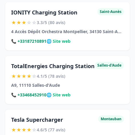
IONITY Charging Station
Saint-Aunès
★
★
★
☆
☆
3.3/5 (80 avis)
4 Accès Dépôt Orchestra Montpellier, 34130 Saint-Aunès
📞 +33187210891
🌐 Site web
TotalEnergies Charging Station
Salles-d'Aude
★
★
★
★
☆
4.1/5 (78 avis)
A9, 11110 Salles-d'Aude
📞 +33468452910
🌐 Site web
Tesla Supercharger
Montauban
★
★
★
★
☆
4.6/5 (77 avis)