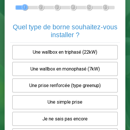
Devis Pose de borne de recha
En 5 minutes, demandez
3 devis comparatifs
electriciens
dans votre région.
Gratuit, sans pub et sans engagement.
1
2
3
4
5
6
Quel type de borne souhaitez-
installer ?
Une wallbox en triphasé (22kW)
Une wallbox en monophasé (7kW)