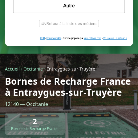
Une prise renforcée (type greenup)
Une simple prise
Je ne sais pas encore
Autre
Accueil
›
Occitanie
›
Entraygues-sur-Truyère
Bornes de Recharge France
à Entraygues-sur-Truyère
Retour à la liste des métiers
12140 — Occitanie
CGU
-
Confidentialité
- Service proposé par
ViteUnDevis.com
-
Vous êtes
2
Bornes de Recharge France