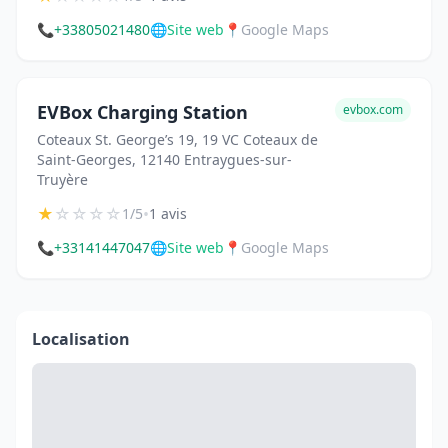
📞
+33805021480
🌐
Site web
📍
Google Maps
EVBox Charging Station
evbox.com
Coteaux St. George’s 19, 19 VC Coteaux de
Saint-Georges, 12140 Entraygues-sur-
Truyère
★
☆
☆
☆
☆
•
1/5
1 avis
📞
+33141447047
🌐
Site web
📍
Google Maps
Localisation