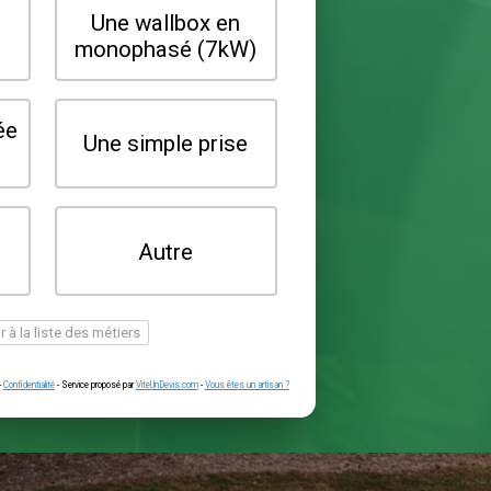
Quel type de borne souhaitez-vo
installer ?
Une wallbox en
Une wallbox 
triphasé (22kW)
monophasé (7
Une prise renforcée
Une simple pr
(type greenup)
Je ne sais pas
Autre
encore