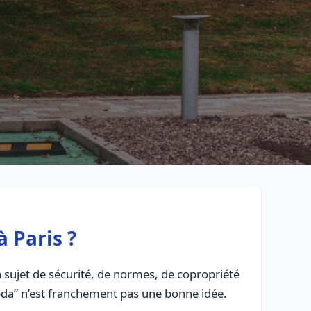
Retour à la liste des métiers
CGU
-
Confidentialité
- Service proposé par
ViteUnDevis.com
-
Vous 
 Paris ?
 un sujet de sécurité, de normes, de copropriété
mbda” n’est franchement pas une bonne idée.