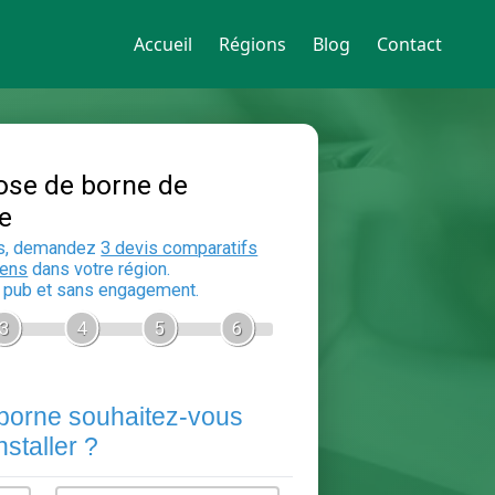
Accueil
Régions
Blog
Contact
Devis Pose de borne de
recharge
En 5 minutes, demandez
3 devis compara
aux
electriciens
dans votre région.
Gratuit, sans pub et sans engagement.
1
2
3
4
5