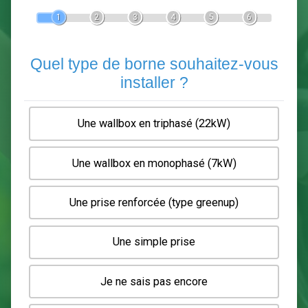
Devis Pose de borne de recha
En 5 minutes, demandez
3 devis comparatifs
electriciens
dans votre région.
Gratuit, sans pub et sans engagement.
1
2
3
4
5
6
Quel type de borne souhaitez-
installer ?
Une wallbox en triphasé (22kW)
Une wallbox en monophasé (7kW)