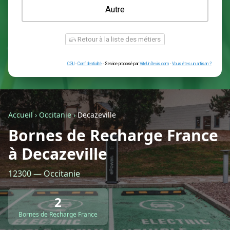
Une prise renforcée (type greenup)
Une simple prise
Je ne sais pas encore
Autre
Accueil
›
Occitanie
›
Decazeville
Bornes de Recharge France
à Decazeville
Retour à la liste des métiers
12300 — Occitanie
CGU
-
Confidentialité
- Service proposé par
ViteUnDevis.com
-
Vous êtes
2
Bornes de Recharge France