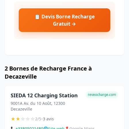
📋 Devis Borne Recharge
Gratuit →
2 Bornes de Recharge France à
Decazeville
SIEDA 12 Charging Station
reveocharge.com
9001A Av. du 10 Août, 12300
Decazeville
★
★
☆
☆
☆
•
2/5
3 avis
📞
+33805021480
🌐
Site web
📍
Google Maps