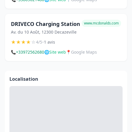
DRIVECO Charging Station
www.mcdonalds.com
Av. du 10 Août, 12300 Decazeville
★
★
★
★
☆
•
4/5
1 avis
📞
+33972562680
🌐
Site web
📍
Google Maps
Localisation