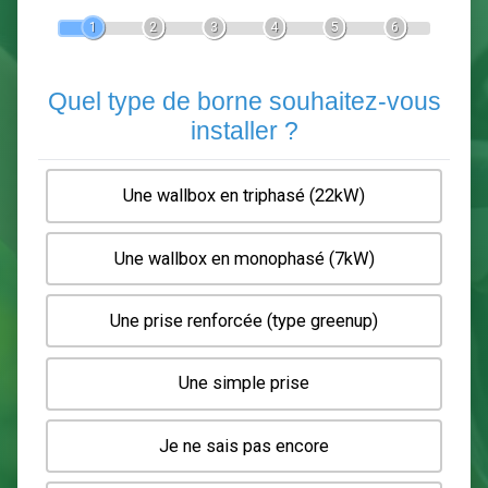
Devis Pose de borne de recha
En 5 minutes, demandez
3 devis comparatifs
electriciens
dans votre région.
Gratuit, sans pub et sans engagement.
1
2
3
4
5
6
Quel type de borne souhaitez-
installer ?
Une wallbox en triphasé (22kW)
Une wallbox en monophasé (7kW)