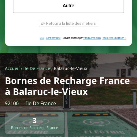
Une prise renforcée (type greenup)
Une simple prise
Je ne sais pas encore
Autre
Accueil
›
Ile De France
›
Balaruc-le-Vieux
Bornes de Recharge France
à Balaruc-le-Vieux
Retour à la liste des métiers
92100 — Ile De France
CGU
-
Confidentialité
- Service proposé par
ViteUnDevis.com
-
Vous êtes
3
Bornes de Recharge France