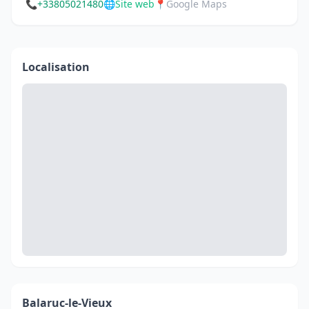
📞
+33805021480
🌐
Site web
📍
Google Maps
Localisation
Balaruc-le-Vieux