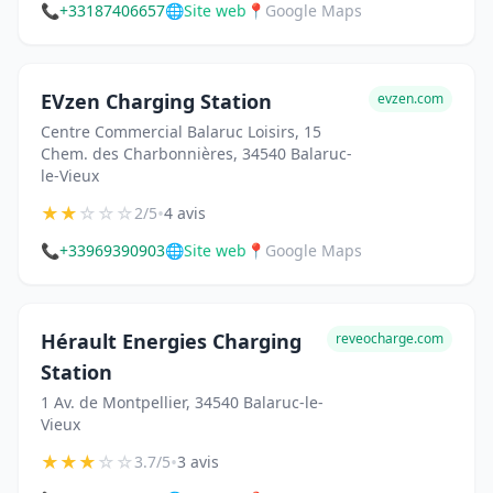
📞
+33187406657
🌐
Site web
📍
Google Maps
EVzen Charging Station
evzen.com
Centre Commercial Balaruc Loisirs, 15
Chem. des Charbonnières, 34540 Balaruc-
le-Vieux
★
★
☆
☆
☆
•
2/5
4 avis
📞
+33969390903
🌐
Site web
📍
Google Maps
Hérault Energies Charging
reveocharge.com
Station
1 Av. de Montpellier, 34540 Balaruc-le-
Vieux
★
★
★
☆
☆
•
3.7/5
3 avis