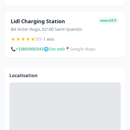
Lidl Charging Station
www.lidl.fr
Bd Victor Hugo, 02100 Saint-Quentin
★
★
★
★
★
•
5/5
1 avis
📞
+33800900343
🌐
Site web
📍
Google Maps
Localisation