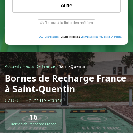
Une prise renforcée (type greenup)
Une simple prise
Je ne sais pas encore
Autre
Accueil
›
Hauts De France
›
Saint-Quentin
Bornes de Recharge France
à Saint-Quentin
Retour à la liste des métiers
02100 — Hauts De France
CGU
-
Confidentialité
- Service proposé par
ViteUnDevis.com
-
Vous êtes
16
Bornes de Recharge France