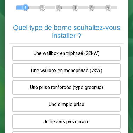
Devis Pose de borne de recha
En 5 minutes, demandez
3 devis comparatifs
electriciens
dans votre région.
Gratuit, sans pub et sans engagement.
1
2
3
4
5
6
Quel type de borne souhaitez-
installer ?
Une wallbox en triphasé (22kW)
Une wallbox en monophasé (7kW)