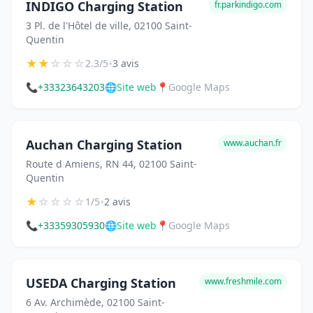
INDIGO Charging Station
fr.parkindigo.com
3 Pl. de l'Hôtel de ville, 02100 Saint-
Quentin
★
★
☆
☆
☆
•
2.3/5
3 avis
📞
+33323643203
🌐
Site web
📍
Google Maps
Auchan Charging Station
www.auchan.fr
Route d Amiens, RN 44, 02100 Saint-
Quentin
★
☆
☆
☆
☆
•
1/5
2 avis
📞
+33359305930
🌐
Site web
📍
Google Maps
USEDA Charging Station
www.freshmile.com
6 Av. Archimède, 02100 Saint-