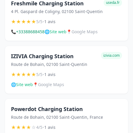
Freshmile Charging Station
useda.fr
4 Pl. Gaspard de Coligny, 02100 Saint-Quentin
★
★
★
★
★
•
5/5
1 avis
📞
+33388688458
🌐
Site web
📍
Google Maps
IZIVIA Charging Station
izivia.com
Route de Bohain, 02100 Saint-Quentin
★
★
★
★
★
•
5/5
1 avis
🌐
Site web
📍
Google Maps
Powerdot Charging Station
Route de Bohain, 02100 Saint-Quentin, France
★
★
★
★
☆
•
4/5
1 avis