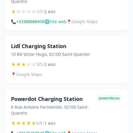
Quentin
★
☆
☆
☆
☆
•
1/5
2 avis
📞
+33388688458
🌐
Site web
📍
Google Maps
Lidl Charging Station
10 Bd Victor Hugo, 02100 Saint-Quentin
★
★
★
☆
☆
•
3/5
2 avis
📍
Google Maps
Powerdot Charging Station
powerdot.eu
6 Rue Antoine Parmentier, 02100 Saint-
Quentin
★
★
★
★
★
•
5/5
1 avis