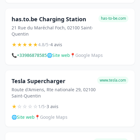
has.to.be Charging Station
has-to-be.com
21 Rue du Maréchal Foch, 02100 Saint-
Quentin
★
★
★
★
★
•
4.8/5
4 avis
📞
+33986878585
🌐
Site web
📍
Google Maps
Tesla Supercharger
www.tesla.com
Route d'Amiens, Rte nationale 29, 02100
Saint-Quentin
★
☆
☆
☆
☆
•
1/5
3 avis
🌐
Site web
📍
Google Maps