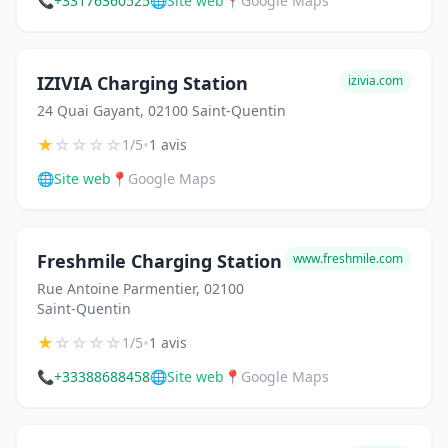
📞
+33176360525
🌐
Site web
📍
Google Maps
IZIVIA Charging Station
izivia.com
24 Quai Gayant, 02100 Saint-Quentin
★
☆
☆
☆
☆
•
1/5
1 avis
🌐
Site web
📍
Google Maps
Freshmile Charging Station
www.freshmile.com
Rue Antoine Parmentier, 02100
Saint-Quentin
★
☆
☆
☆
☆
•
1/5
1 avis
📞
+33388688458
🌐
Site web
📍
Google Maps