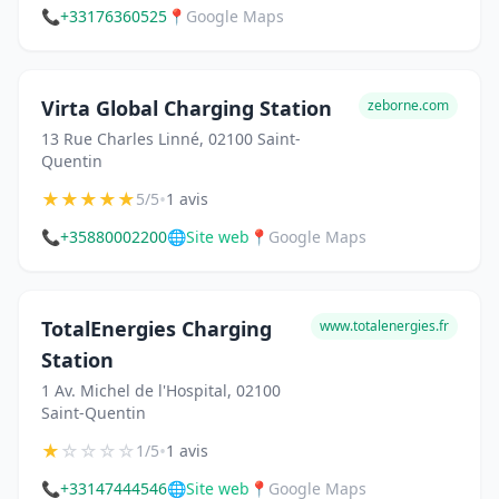
📞
+33176360525
📍
Google Maps
Virta Global Charging Station
zeborne.com
13 Rue Charles Linné, 02100 Saint-
Quentin
★
★
★
★
★
•
5/5
1 avis
📞
+35880002200
🌐
Site web
📍
Google Maps
TotalEnergies Charging
www.totalenergies.fr
Station
1 Av. Michel de l'Hospital, 02100
Saint-Quentin
★
☆
☆
☆
☆
•
1/5
1 avis
📞
+33147444546
🌐
Site web
📍
Google Maps