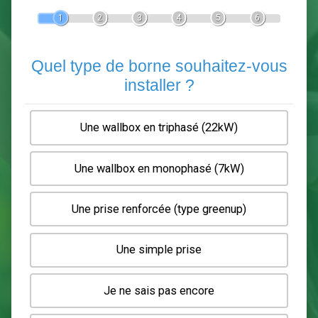
Devis Pose de borne de recha
En 5 minutes, demandez
3 devis comparatifs
electriciens
dans votre région.
Gratuit, sans pub et sans engagement.
1
2
3
4
5
6
Quel type de borne souhaitez-
installer ?
Une wallbox en triphasé (22kW)
Une wallbox en monophasé (7kW)