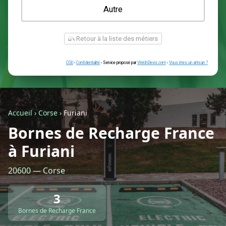
Une prise renforcée (type greenup)
Une simple prise
Je ne sais pas encore
Autre
Accueil
›
Corse
›
Furiani
Bornes de Recharge France
à Furiani
Retour à la liste des métiers
20600 — Corse
CGU
-
Confidentialité
- Service proposé par
ViteUnDevis.com
-
Vous êtes
3
Bornes de Recharge France