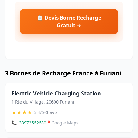
📋 Devis Borne Recharge
Gratuit →
3 Bornes de Recharge France à Furiani
Electric Vehicle Charging Station
1 Rte du Village, 20600 Furiani
★
★
★
★
☆
•
4/5
3 avis
📞
+33972562680
📍
Google Maps