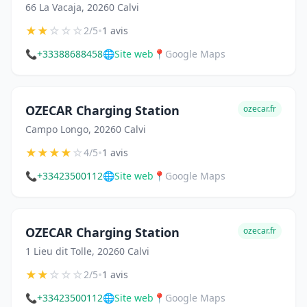
66 La Vacaja, 20260 Calvi
★
★
☆
☆
☆
•
2/5
1 avis
📞
+33388688458
🌐
Site web
📍
Google Maps
OZECAR Charging Station
ozecar.fr
Campo Longo, 20260 Calvi
★
★
★
★
☆
•
4/5
1 avis
📞
+33423500112
🌐
Site web
📍
Google Maps
OZECAR Charging Station
ozecar.fr
1 Lieu dit Tolle, 20260 Calvi
★
★
☆
☆
☆
•
2/5
1 avis
📞
+33423500112
🌐
Site web
📍
Google Maps