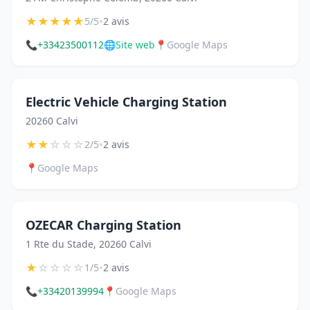
★
★
★
★
★
•
5/5
2 avis
📞
+33423500112
🌐
Site web
📍
Google Maps
Electric Vehicle Charging Station
20260 Calvi
★
★
☆
☆
☆
•
2/5
2 avis
📍
Google Maps
OZECAR Charging Station
1 Rte du Stade, 20260 Calvi
★
☆
☆
☆
☆
•
1/5
2 avis
📞
+33420139994
📍
Google Maps