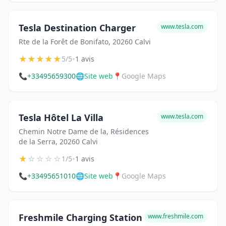
Tesla Destination Charger
www.tesla.com
Rte de la Forêt de Bonifato, 20260 Calvi
★
★
★
★
★
•
5/5
1 avis
📞
+33495659300
🌐
Site web
📍
Google Maps
Tesla Hôtel La Villa
www.tesla.com
Chemin Notre Dame de la, Résidences
de la Serra, 20260 Calvi
★
☆
☆
☆
☆
•
1/5
1 avis
📞
+33495651010
🌐
Site web
📍
Google Maps
Freshmile Charging Station
www.freshmile.com