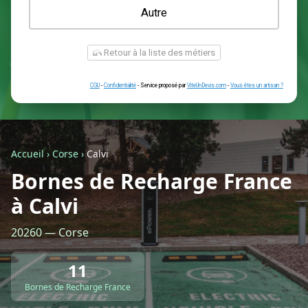
Une prise renforcée (type greenup)
Une simple prise
Je ne sais pas encore
Autre
Accueil
›
Corse
›
Calvi
Bornes de Recharge France
à Calvi
Retour à la liste des métiers
20260 — Corse
CGU
-
Confidentialité
- Service proposé par
ViteUnDevis.com
-
Vous êtes
11
Bornes de Recharge France