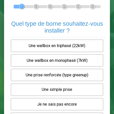
Devis Pose de borne de recha
En 5 minutes, demandez
3 devis comparatifs
electriciens
dans votre région.
Gratuit, sans pub et sans engagement.
1
2
3
4
5
6
Quel type de borne souhaitez-
installer ?
Une wallbox en triphasé (22kW)
Une wallbox en monophasé (7kW)