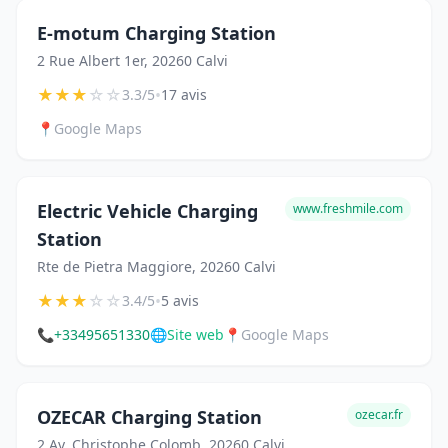
E-motum Charging Station
2 Rue Albert 1er, 20260 Calvi
★
★
★
☆
☆
•
3.3/5
17 avis
📍
Google Maps
Electric Vehicle Charging
www.freshmile.com
Station
Rte de Pietra Maggiore, 20260 Calvi
★
★
★
☆
☆
•
3.4/5
5 avis
📞
+33495651330
🌐
Site web
📍
Google Maps
OZECAR Charging Station
ozecar.fr
2 Av. Christophe Colomb, 20260 Calvi