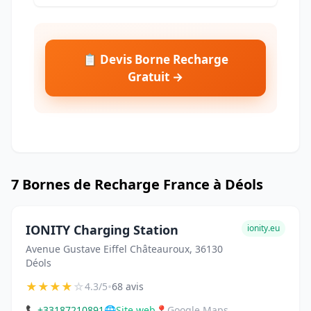
📋 Devis Borne Recharge
Gratuit →
7 Bornes de Recharge France à Déols
IONITY Charging Station
ionity.eu
Avenue Gustave Eiffel Châteauroux, 36130
Déols
★
★
★
★
☆
•
4.3/5
68 avis
📞
+33187210891
🌐
Site web
📍
Google Maps