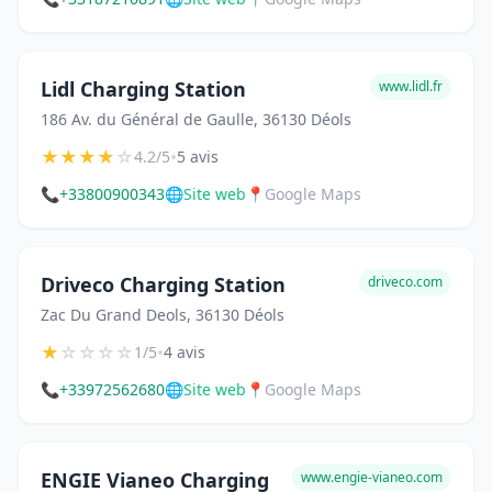
Lidl Charging Station
www.lidl.fr
186 Av. du Général de Gaulle, 36130 Déols
★
★
★
★
☆
•
4.2/5
5 avis
📞
+33800900343
🌐
Site web
📍
Google Maps
Driveco Charging Station
driveco.com
Zac Du Grand Deols, 36130 Déols
★
☆
☆
☆
☆
•
1/5
4 avis
📞
+33972562680
🌐
Site web
📍
Google Maps
ENGIE Vianeo Charging
www.engie-vianeo.com