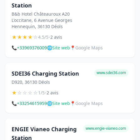
Station
B&b Hotel Châteauroux A20
L'occitane, 6 Avenue Georges
Hennequin, 36130 Déols
★
★
★
★
☆
•
4.5/5
2 avis
📞
+33969376009
🌐
Site web
📍
Google Maps
SDEI36 Charging Station
www.sdei36.com
D920, 36130 Déols
★
☆
☆
☆
☆
•
1/5
2 avis
📞
+33254615959
🌐
Site web
📍
Google Maps
ENGIE Vianeo Charging
www.engie-vianeo.com
Station