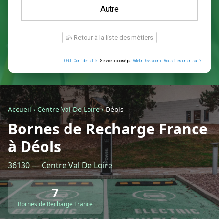
Une prise renforcée (type greenup)
Une simple prise
Je ne sais pas encore
Autre
Accueil
›
Centre Val De Loire
›
Déols
Bornes de Recharge France
à Déols
Retour à la liste des métiers
36130 — Centre Val De Loire
CGU
-
Confidentialité
- Service proposé par
ViteUnDevis.com
-
Vous êtes
7
Bornes de Recharge France