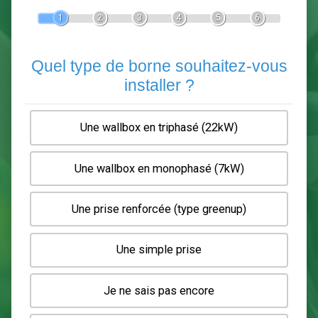
Devis Pose de borne de recha
En 5 minutes, demandez
3 devis comparatifs
electriciens
dans votre région.
Gratuit, sans pub et sans engagement.
1
2
3
4
5
6
Quel type de borne souhaitez-
installer ?
Une wallbox en triphasé (22kW)
Une wallbox en monophasé (7kW)