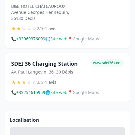
B&B HOTEL CHÂTEAUROUX,
Avenue Georges Hennequin,
36130 Déols
★
★
☆
☆
☆
•
2/5
1 avis
📞
+33969376009
🌐
Site web
📍
Google Maps
SDEI 36 Charging Station
www.sdei36.com
Av. Paul Langevin, 36130 Déols
★
★
★
☆
☆
•
3/5
1 avis
📞
+33254615959
🌐
Site web
📍
Google Maps
Localisation