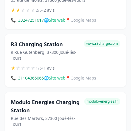
55 Rte de Monts, 37300 Joué-lès-Tours
★
★
☆
☆
☆
•
2/5
2 avis
📞
+33247251617
🌐
Site web
📍
Google Maps
R3 Charging Station
www.r3charge.com
9 Rue Gutenberg, 37300 Joué-lès-
Tours
★
☆
☆
☆
☆
•
1/5
1 avis
📞
+31104365065
🌐
Site web
📍
Google Maps
Modulo Energies Charging
modulo-energies.fr
Station
Rue des Martyrs, 37300 Joué-lès-
Tours