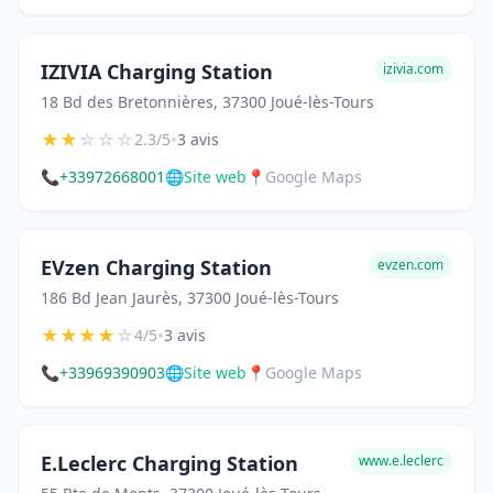
IZIVIA Charging Station
izivia.com
18 Bd des Bretonnières, 37300 Joué-lès-Tours
★
★
☆
☆
☆
•
2.3/5
3 avis
📞
+33972668001
🌐
Site web
📍
Google Maps
EVzen Charging Station
evzen.com
186 Bd Jean Jaurès, 37300 Joué-lès-Tours
★
★
★
★
☆
•
4/5
3 avis
📞
+33969390903
🌐
Site web
📍
Google Maps
E.Leclerc Charging Station
www.e.leclerc