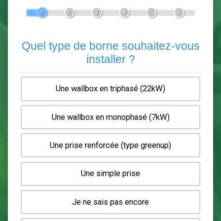
Devis Pose de borne de recha
En 5 minutes, demandez
3 devis comparatifs
electriciens
dans votre région.
Gratuit, sans pub et sans engagement.
1
2
3
4
5
6
Quel type de borne souhaitez-
installer ?
Une wallbox en triphasé (22kW)
Une wallbox en monophasé (7kW)