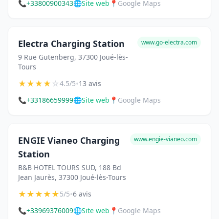
📞
+33800900343
🌐
Site web
📍
Google Maps
Electra Charging Station
www.go-electra.com
9 Rue Gutenberg, 37300 Joué-lès-
Tours
★
★
★
★
☆
•
4.5/5
13 avis
📞
+33186659999
🌐
Site web
📍
Google Maps
ENGIE Vianeo Charging
www.engie-vianeo.com
Station
B&B HOTEL TOURS SUD, 188 Bd
Jean Jaurès, 37300 Joué-lès-Tours
★
★
★
★
★
•
5/5
6 avis
📞
+33969376009
🌐
Site web
📍
Google Maps