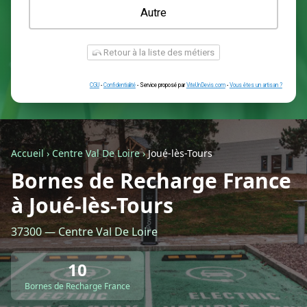
Une prise renforcée (type greenup)
Une simple prise
Je ne sais pas encore
Autre
Accueil
›
Centre Val De Loire
›
Joué-lès-Tours
Bornes de Recharge France
à Joué-lès-Tours
Retour à la liste des métiers
37300 — Centre Val De Loire
CGU
-
Confidentialité
- Service proposé par
ViteUnDevis.com
-
Vous êtes
10
Bornes de Recharge France