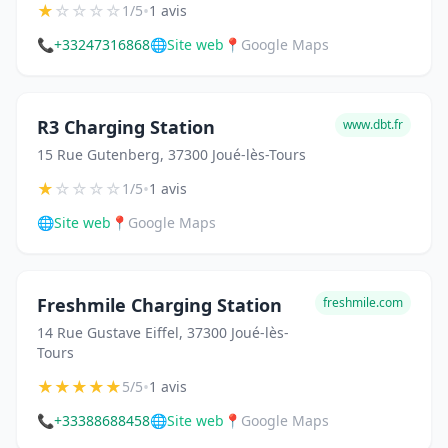
★
☆
☆
☆
☆
•
1/5
1 avis
📞
+33247316868
🌐
Site web
📍
Google Maps
R3 Charging Station
www.dbt.fr
15 Rue Gutenberg, 37300 Joué-lès-Tours
★
☆
☆
☆
☆
•
1/5
1 avis
🌐
Site web
📍
Google Maps
Freshmile Charging Station
freshmile.com
14 Rue Gustave Eiffel, 37300 Joué-lès-
Tours
★
★
★
★
★
•
5/5
1 avis
📞
+33388688458
🌐
Site web
📍
Google Maps