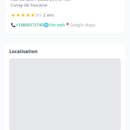
Civray-de-Touraine
★
★
★
★
★
•
5/5
2 avis
📞
+33800373740
🌐
Site web
📍
Google Maps
Localisation