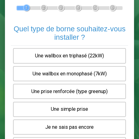
Devis Pose de borne de recha
En 5 minutes, demandez
3 devis comparatifs
electriciens
dans votre région.
Gratuit, sans pub et sans engagement.
1
2
3
4
5
6
Quel type de borne souhaitez-
installer ?
Une wallbox en triphasé (22kW)
Une wallbox en monophasé (7kW)