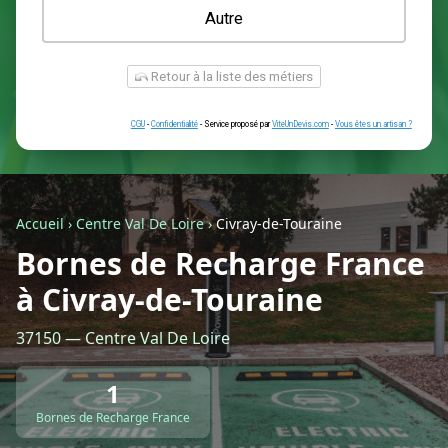
Une prise renforcée (type greenup)
Une simple prise
Je ne sais pas encore
Autre
Accueil
›
Centre Val De Loire
›
Civray-de-Touraine
Bornes de Recharge France
à Civray-de-Touraine
Retour à la liste des métiers
37150 — Centre Val De Loire
CGU
-
Confidentialité
- Service proposé par
ViteUnDevis.com
-
Vous êtes
1
Bornes de Recharge France