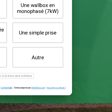
Quel type de borne souhaitez-vo
installer ?
Une wallbox en
Une wallbox 
triphasé (22kW)
monophasé (7
Une prise renforcée
Une simple pr
(type greenup)
Je ne sais pas
Autre
encore