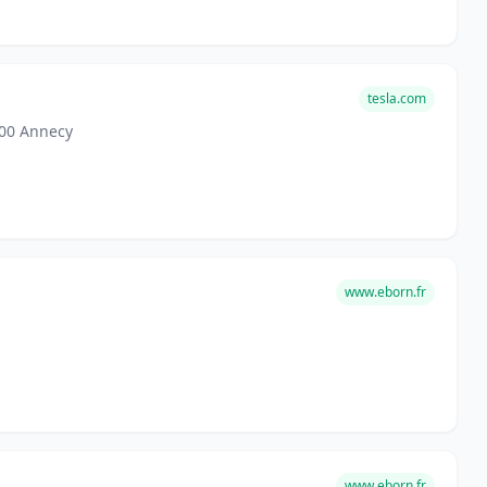
tesla.com
600 Annecy
www.eborn.fr
www.eborn.fr