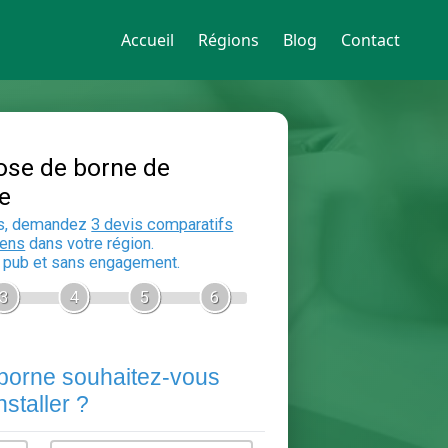
Accueil
Régions
Blog
Contact
Devis Pose de borne de
recharge
En 5 minutes, demandez
3 devis compara
aux
electriciens
dans votre région.
Gratuit, sans pub et sans engagement.
1
2
3
4
5