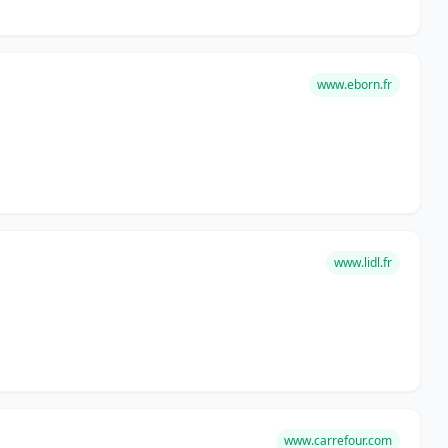
www.eborn.fr
www.lidl.fr
www.carrefour.com