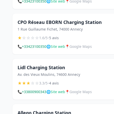
📞
+33423100350
🌐
Site web
📍
Google Maps
CPO Réseau EBORN Charging Station
1 Rue Guillaume Fichet, 74000 Annecy
★
☆
☆
☆
☆
•
1.6/5
5 avis
📞
+33423100350
🌐
Site web
📍
Google Maps
Lidl Charging Station
Av. des Vieux Moulins, 74600 Annecy
★
★
★
☆
☆
•
3.3/5
4 avis
📞
+33800900343
🌐
Site web
📍
Google Maps
Allego Charging Station