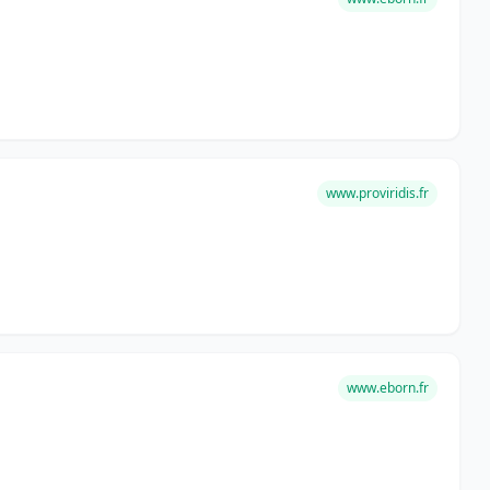
www.proviridis.fr
www.eborn.fr