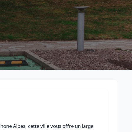
Retour à la liste des métiers
CGU
-
Confidentialité
- Service proposé par
ViteUnDevis.com
-
Vous 
one Alpes, cette ville vous offre un large