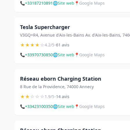
📞
+33187210891
🌐
Site web
📍
Google Maps
Tesla Supercharger
V3GQ+R4, Avenue d'Aix-les-Bains Av. d'Aix-les-Bains, 74
★
★
★
★
☆
•
4.2/5
61 avis
📞
+33970730850
🌐
Site web
📍
Google Maps
Réseau eborn Charging Station
8 Rue de la Providence, 74000 Annecy
★
★
☆
☆
☆
•
1.9/5
14 avis
📞
+33423100350
🌐
Site web
📍
Google Maps