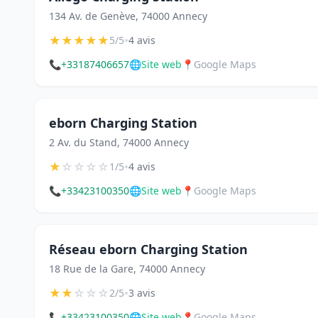
134 Av. de Genève, 74000 Annecy
★
★
★
★
★
•
5/5
4 avis
📞
+33187406657
🌐
Site web
📍
Google Maps
eborn Charging Station
2 Av. du Stand, 74000 Annecy
★
☆
☆
☆
☆
•
1/5
4 avis
📞
+33423100350
🌐
Site web
📍
Google Maps
Réseau eborn Charging Station
18 Rue de la Gare, 74000 Annecy
★
★
☆
☆
☆
•
2/5
3 avis
📞
+33423100350
🌐
Site web
📍
Google Maps