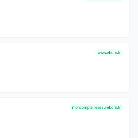
www.eborn.fr
moncompte.reseau-eborn.fr