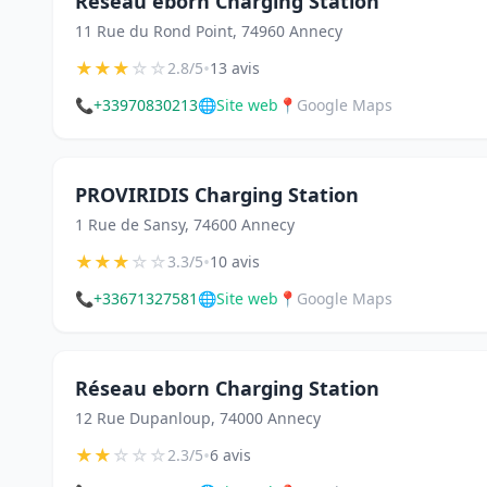
Réseau eborn Charging Station
11 Rue du Rond Point, 74960 Annecy
★
★
★
☆
☆
•
2.8/5
13 avis
📞
+33970830213
🌐
Site web
📍
Google Maps
PROVIRIDIS Charging Station
1 Rue de Sansy, 74600 Annecy
★
★
★
☆
☆
•
3.3/5
10 avis
📞
+33671327581
🌐
Site web
📍
Google Maps
Réseau eborn Charging Station
12 Rue Dupanloup, 74000 Annecy
★
★
☆
☆
☆
•
2.3/5
6 avis