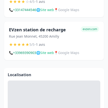
★
★
★
★
☆
•
4/5
1 avis
📞
+33147444546
🌐
Site web
📍
Google Maps
EVzen station de recharge
evzen.com
Rue Jean Monnet, 45200 Amilly
★
★
★
★
★
•
5/5
1 avis
📞
+33969390903
🌐
Site web
📍
Google Maps
Localisation