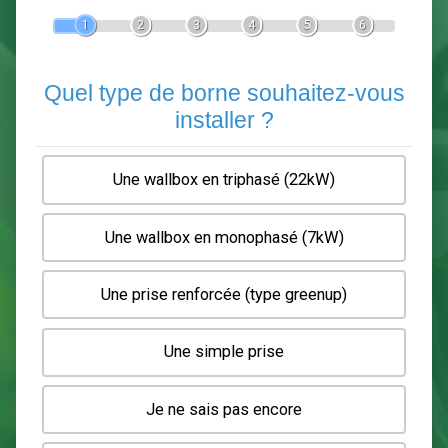
Devis Pose de borne de recha
En 5 minutes, demandez
3 devis comparatifs
electriciens
dans votre région.
Gratuit, sans pub et sans engagement.
1
2
3
4
5
6
Quel type de borne souhaitez-
installer ?
Une wallbox en triphasé (22kW)
Une wallbox en monophasé (7kW)