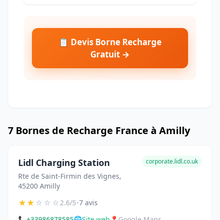
📋 Devis Borne Recharge
Gratuit →
7 Bornes de Recharge France à Amilly
Lidl Charging Station
corporate.lidl.co.uk
Rte de Saint-Firmin des Vignes,
45200 Amilly
★
★
☆
☆
☆
•
2.6/5
7 avis
📞
+33986878585
🌐
Site web
📍
Google Maps