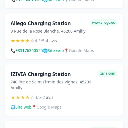
Allego Charging Station
www.allego.eu
8 Rue de la Rose Blanche, 45200 Amilly
★
★
★
★
☆
•
4.3/5
4 avis
📞
+33176360525
🌐
Site web
📍
Google Maps
IZIVIA Charging Station
izivia.com
740 Rte de Saint-Firmin des Vignes, 45200
Amilly
★
★
★
★
☆
•
4/5
2 avis
🌐
Site web
📍
Google Maps