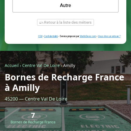
Une prise renforcée (type greenup)
Une simple prise
Je ne sais pas encore
Autre
Accueil
›
Centre Val De Loire
›
Amilly
Bornes de Recharge France
à Amilly
Retour à la liste des métiers
45200 — Centre Val De Loire
CGU
-
Confidentialité
- Service proposé par
ViteUnDevis.com
-
Vous êtes
7
Bornes de Recharge France