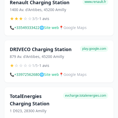
Renault Charging Station
www.renault.fr
1400 Av. d'Antibes, 45200 Amilly
★
★
★
☆
☆
•
3/5
1 avis
📞
+33549333422
🌐
Site web
📍
Google Maps
DRIVECO Charging Station
play.google.com
879 Av. d'Antibes, 45200 Amilly
★
☆
☆
☆
☆
•
1/5
1 avis
📞
+33972562680
🌐
Site web
📍
Google Maps
TotalEnergies
evcharge.totalenergies.com
Charging Station
1 D923, 28300 Amilly