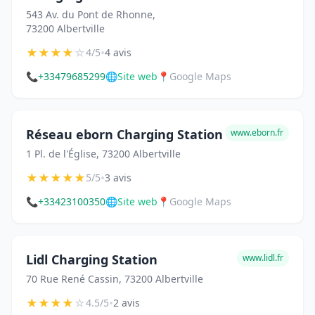
543 Av. du Pont de Rhonne,
73200 Albertville
★
★
★
★
☆
•
4/5
4 avis
📞
+33479685299
🌐
Site web
📍
Google Maps
Réseau eborn Charging Station
www.eborn.fr
1 Pl. de l'Église, 73200 Albertville
★
★
★
★
★
•
5/5
3 avis
📞
+33423100350
🌐
Site web
📍
Google Maps
Lidl Charging Station
www.lidl.fr
70 Rue René Cassin, 73200 Albertville
★
★
★
★
☆
•
4.5/5
2 avis