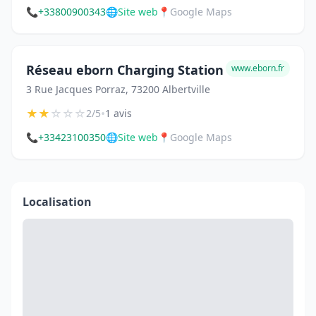
📞
+33800900343
🌐
Site web
📍
Google Maps
Réseau eborn Charging Station
www.eborn.fr
3 Rue Jacques Porraz, 73200 Albertville
★
★
☆
☆
☆
•
2/5
1 avis
📞
+33423100350
🌐
Site web
📍
Google Maps
Localisation