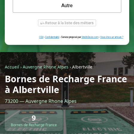
Une prise renforcée (type greenup)
Une simple prise
Je ne sais pas encore
Autre
Accueil
›
Auvergne Rhone Alpes
›
Albertville
Bornes de Recharge France
à Albertville
Retour à la liste des métiers
73200 — Auvergne Rhone Alpes
CGU
-
Confidentialité
- Service proposé par
ViteUnDevis.com
-
Vous êtes
9
Bornes de Recharge France