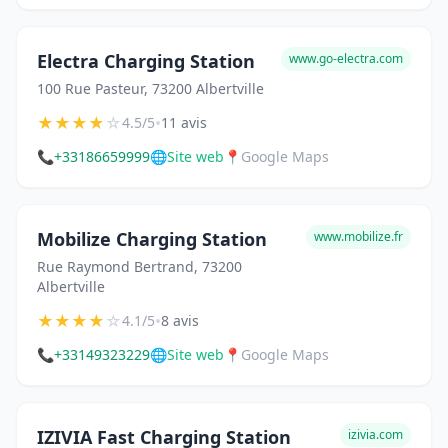
Electra Charging Station
www.go-electra.com
100 Rue Pasteur, 73200 Albertville
★
★
★
★
☆
•
4.5/5
11 avis
📞
+33186659999
🌐
Site web
📍
Google Maps
Mobilize Charging Station
www.mobilize.fr
Rue Raymond Bertrand, 73200
Albertville
★
★
★
★
☆
•
4.1/5
8 avis
📞
+33149323229
🌐
Site web
📍
Google Maps
IZIVIA Fast Charging Station
izivia.com