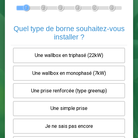
Devis Pose de borne de recha
En 5 minutes, demandez
3 devis comparatifs
electriciens
dans votre région.
Gratuit, sans pub et sans engagement.
1
2
3
4
5
6
Quel type de borne souhaitez-
installer ?
Une wallbox en triphasé (22kW)
Une wallbox en monophasé (7kW)