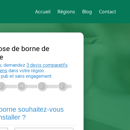
Accueil
Régions
Blog
Contact
Devis Pose de borne de
recharge
En 5 minutes, demandez
3 devis compara
aux
electriciens
dans votre région.
Gratuit, sans pub et sans engagement.
1
2
3
4
5