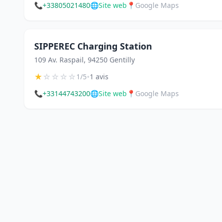
📞
+33805021480
🌐
Site web
📍
Google Maps
SIPPEREC Charging Station
109 Av. Raspail, 94250 Gentilly
★
☆
☆
☆
☆
•
1/5
1 avis
📞
+33144743200
🌐
Site web
📍
Google Maps