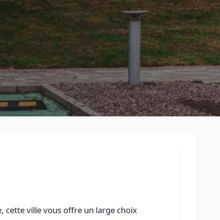
Retour à la liste des métiers
CGU
-
Confidentialité
- Service proposé par
ViteUnDevis.com
-
Vous 
 cette ville vous offre un large choix