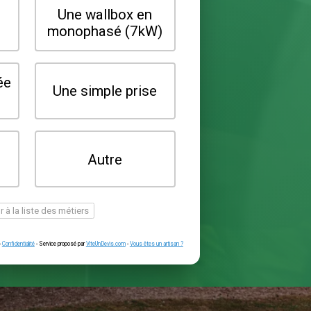
Quel type de borne souhaitez-vo
installer ?
Une wallbox en
Une wallbox 
triphasé (22kW)
monophasé (7
Une prise renforcée
Une simple pr
(type greenup)
Je ne sais pas
Autre
encore