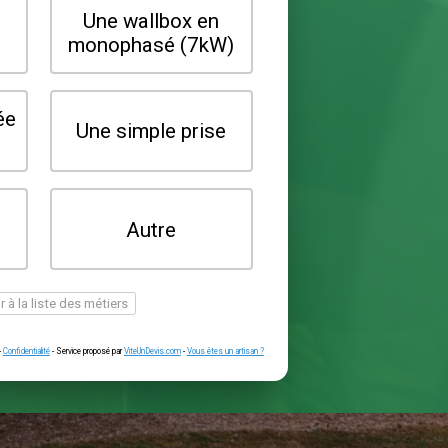
Quel type de borne souhaitez-vo
installer ?
Une wallbox en
Une wallbox 
triphasé (22kW)
monophasé (7
Une prise renforcée
Une simple pr
(type greenup)
Je ne sais pas
Autre
encore