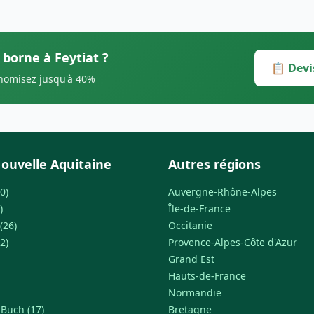
 borne à Feytiat ?
📋 Devi
onomisez jusqu'à 40%
ouvelle Aquitaine
Autres régions
0)
Auvergne-Rhône-Alpes
)
Île-de-France
(26)
Occitanie
2)
Provence-Alpes-Côte d'Azur
Grand Est
Hauts-de-France
Normandie
-Buch (17)
Bretagne