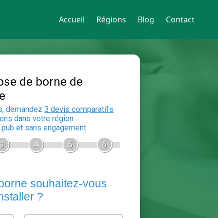
Accueil
Régions
Blog
Contact
Devis Pose de borne de
recharge
En 5 minutes, demandez
3 devis compara
aux
electriciens
dans votre région.
Gratuit, sans pub et sans engagement.
1
2
3
4
5