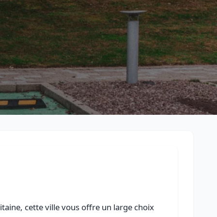
Retour à la liste des métiers
CGU
-
Confidentialité
- Service proposé par
ViteUnDevis.com
-
Vous 
aine, cette ville vous offre un large choix