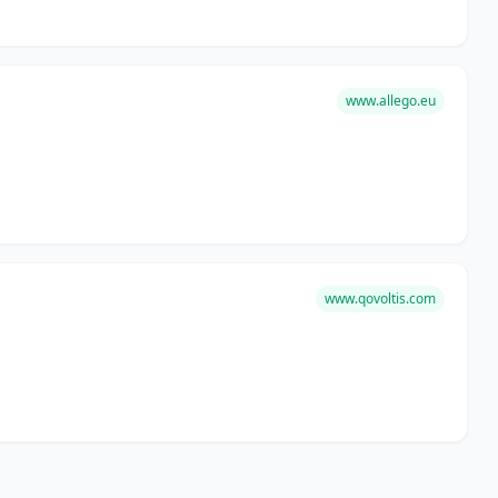
www.allego.eu
www.qovoltis.com