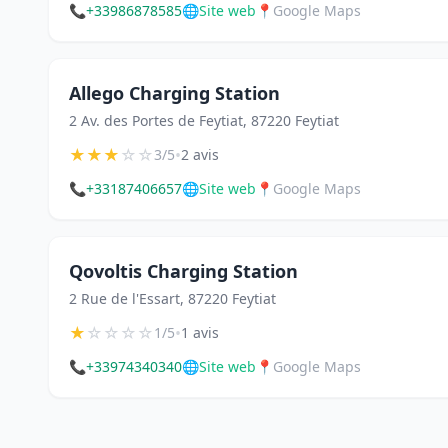
📞
+33986878585
🌐
Site web
📍
Google Maps
Allego Charging Station
2 Av. des Portes de Feytiat, 87220 Feytiat
★
★
★
☆
☆
•
3/5
2 avis
📞
+33187406657
🌐
Site web
📍
Google Maps
Qovoltis Charging Station
2 Rue de l'Essart, 87220 Feytiat
★
☆
☆
☆
☆
•
1/5
1 avis
📞
+33974340340
🌐
Site web
📍
Google Maps