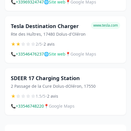
📞
+33969324747
🌐
Site web
📍
Google Maps
Tesla Destination Charger
www.tesla.com
Rte des Huîtres, 17480 Dolus-d'Oléron
★
★
☆
☆
☆
•
2/5
2 avis
📞
+33546476237
🌐
Site web
📍
Google Maps
SDEER 17 Charging Station
2 Passage de la Cure Dolus-dOléron, 17550
★
☆
☆
☆
☆
•
1.5/5
2 avis
📞
+33546748220
📍
Google Maps