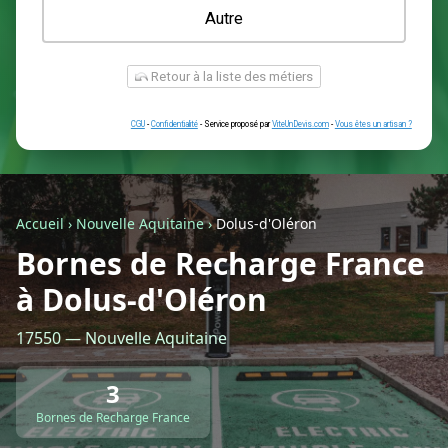
Une prise renforcée (type greenup)
Une simple prise
Je ne sais pas encore
Autre
Accueil
›
Nouvelle Aquitaine
›
Dolus-d'Oléron
Bornes de Recharge France
à Dolus-d'Oléron
Retour à la liste des métiers
17550 — Nouvelle Aquitaine
CGU
-
Confidentialité
- Service proposé par
ViteUnDevis.com
-
Vous êtes
3
Bornes de Recharge France