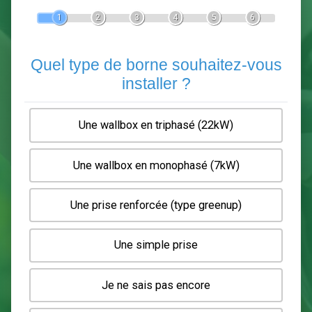
Devis Pose de borne de recha
En 5 minutes, demandez
3 devis comparatifs
electriciens
dans votre région.
Gratuit, sans pub et sans engagement.
1
2
3
4
5
6
Quel type de borne souhaitez-
installer ?
Une wallbox en triphasé (22kW)
Une wallbox en monophasé (7kW)