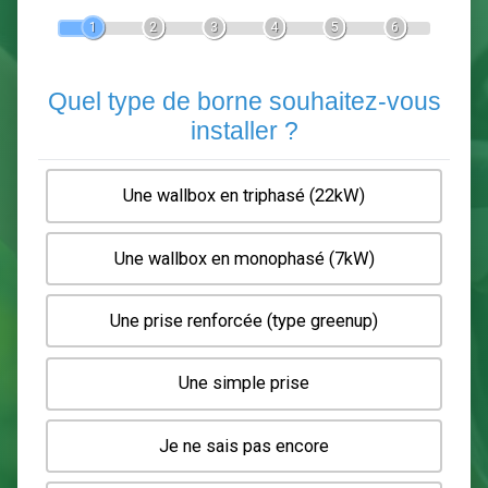
Devis Pose de borne de recha
En 5 minutes, demandez
3 devis comparatifs
electriciens
dans votre région.
Gratuit, sans pub et sans engagement.
1
2
3
4
5
6
Quel type de borne souhaitez-
installer ?
Une wallbox en triphasé (22kW)
Une wallbox en monophasé (7kW)