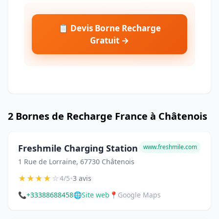
📋 Devis Borne Recharge
Gratuit →
2 Bornes de Recharge France à Châtenois
Freshmile Charging Station
www.freshmile.com
1 Rue de Lorraine, 67730 Châtenois
★
★
★
★
☆
•
4/5
3 avis
📞
+33388688458
🌐
Site web
📍
Google Maps