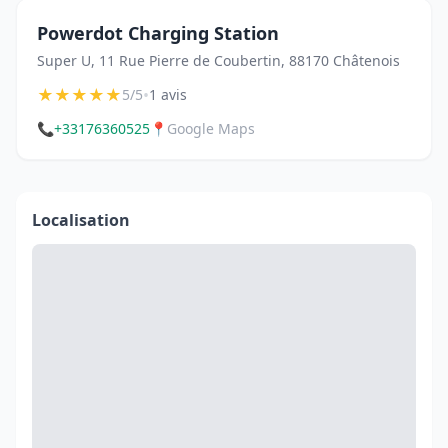
Powerdot Charging Station
Super U, 11 Rue Pierre de Coubertin, 88170 Châtenois
★
★
★
★
★
•
5/5
1 avis
📞
+33176360525
📍
Google Maps
Localisation