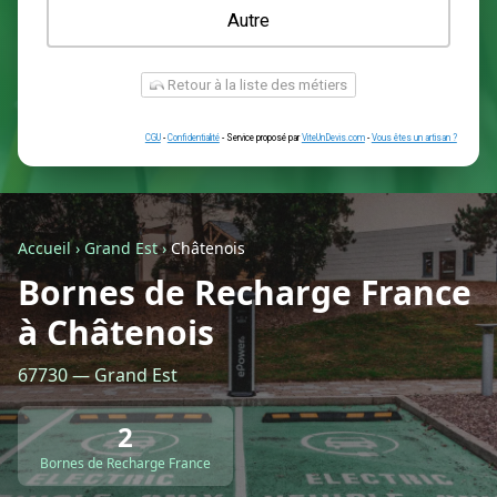
Une prise renforcée (type greenup)
Une simple prise
Je ne sais pas encore
Autre
Accueil
›
Grand Est
›
Châtenois
Bornes de Recharge France
à Châtenois
Retour à la liste des métiers
67730 — Grand Est
CGU
-
Confidentialité
- Service proposé par
ViteUnDevis.com
-
Vous êtes
2
Bornes de Recharge France