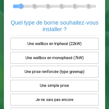
Devis Pose de borne de recha
En 5 minutes, demandez
3 devis comparatifs
electriciens
dans votre région.
Gratuit, sans pub et sans engagement.
1
2
3
4
5
6
Quel type de borne souhaitez-
installer ?
Une wallbox en triphasé (22kW)
Une wallbox en monophasé (7kW)