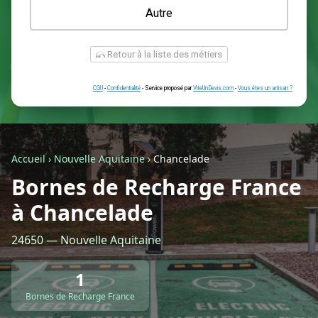
Une prise renforcée (type greenup)
Une simple prise
Je ne sais pas encore
Autre
Accueil
›
Nouvelle Aquitaine
›
Chancelade
Bornes de Recharge France
à Chancelade
Retour à la liste des métiers
24650 — Nouvelle Aquitaine
CGU
-
Confidentialité
- Service proposé par
ViteUnDevis.com
-
Vous êtes
1
Bornes de Recharge France