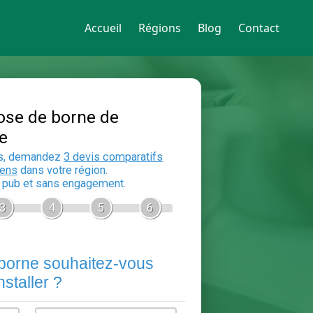
Accueil
Régions
Blog
Contact
Devis Pose de borne de
recharge
En 5 minutes, demandez
3 devis compara
aux
electriciens
dans votre région.
Gratuit, sans pub et sans engagement.
1
2
3
4
5