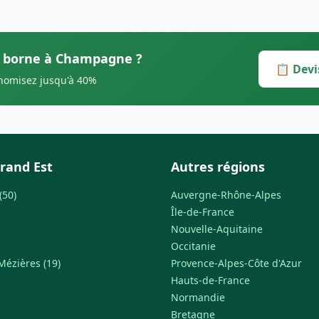
rs borne à Champagne ?
📋 Devi
onomisez jusqu'à 40%
rand Est
Autres régions
(50)
Auvergne-Rhône-Alpes
Île-de-France
Nouvelle-Aquitaine
Occitanie
Mézières (19)
Provence-Alpes-Côte d'Azur
Hauts-de-France
Normandie
Bretagne