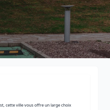
Retour à la liste des métiers
CGU
-
Confidentialité
- Service proposé par
ViteUnDevis.com
-
Vous 
, cette ville vous offre un large choix