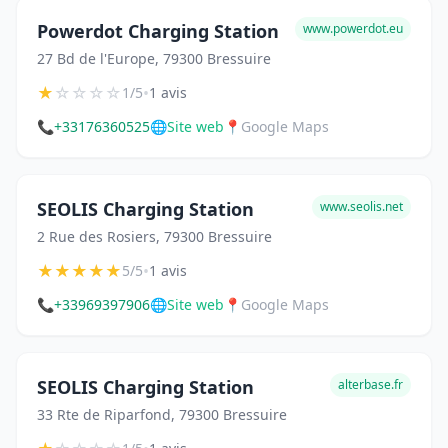
Powerdot Charging Station
www.powerdot.eu
27 Bd de l'Europe, 79300 Bressuire
★
☆
☆
☆
☆
•
1/5
1 avis
📞
+33176360525
🌐
Site web
📍
Google Maps
SEOLIS Charging Station
www.seolis.net
2 Rue des Rosiers, 79300 Bressuire
★
★
★
★
★
•
5/5
1 avis
📞
+33969397906
🌐
Site web
📍
Google Maps
SEOLIS Charging Station
alterbase.fr
33 Rte de Riparfond, 79300 Bressuire