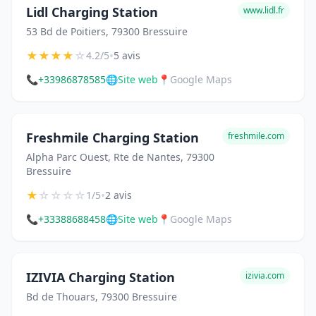
Lidl Charging Station
www.lidl.fr
53 Bd de Poitiers, 79300 Bressuire
★
★
★
★
☆
•
4.2/5
5 avis
📞
+33986878585
🌐
Site web
📍
Google Maps
Freshmile Charging Station
freshmile.com
Alpha Parc Ouest, Rte de Nantes, 79300
Bressuire
★
☆
☆
☆
☆
•
1/5
2 avis
📞
+33388688458
🌐
Site web
📍
Google Maps
IZIVIA Charging Station
izivia.com
Bd de Thouars, 79300 Bressuire