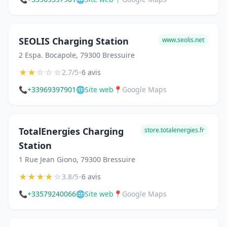
SEOLIS Charging Station
www.seolis.net
2 Espa. Bocapole, 79300 Bressuire
★
★
☆
☆
☆
•
2.7/5
6 avis
📞
+33969397901
🌐
Site web
📍
Google Maps
TotalEnergies Charging
store.totalenergies.fr
Station
1 Rue Jean Giono, 79300 Bressuire
★
★
★
★
☆
•
3.8/5
6 avis
📞
+33579240066
🌐
Site web
📍
Google Maps