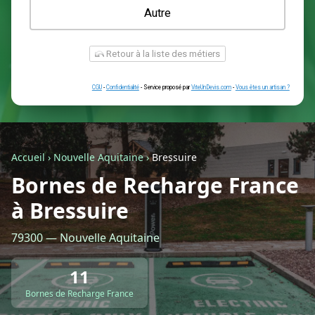
Une prise renforcée (type greenup)
Une simple prise
Je ne sais pas encore
Autre
Accueil
›
Nouvelle Aquitaine
›
Bressuire
Bornes de Recharge France
à Bressuire
Retour à la liste des métiers
79300 — Nouvelle Aquitaine
CGU
-
Confidentialité
- Service proposé par
ViteUnDevis.com
-
Vous êtes
11
Bornes de Recharge France