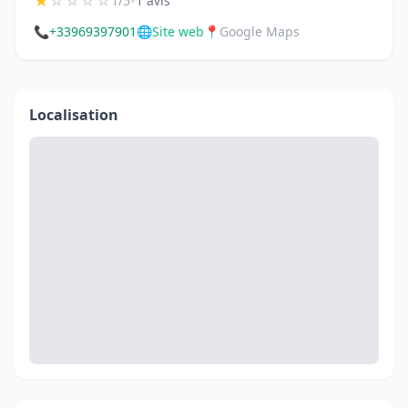
★
☆
☆
☆
☆
•
1/5
1 avis
📞
+33969397901
🌐
Site web
📍
Google Maps
Localisation