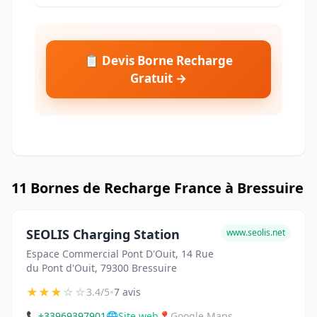
📋 Devis Borne Recharge
Gratuit →
11 Bornes de Recharge France à Bressuire
SEOLIS Charging Station
www.seolis.net
Espace Commercial Pont D'Ouit, 14 Rue
du Pont d'Ouit, 79300 Bressuire
★
★
★
☆
☆
•
3.4/5
7 avis
📞
+33969397901
🌐
Site web
📍
Google Maps