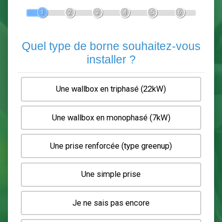
Devis Pose de borne de recha
En 5 minutes, demandez
3 devis comparatifs
electriciens
dans votre région.
Gratuit, sans pub et sans engagement.
1
2
3
4
5
6
Quel type de borne souhaitez-
installer ?
Une wallbox en triphasé (22kW)
Une wallbox en monophasé (7kW)