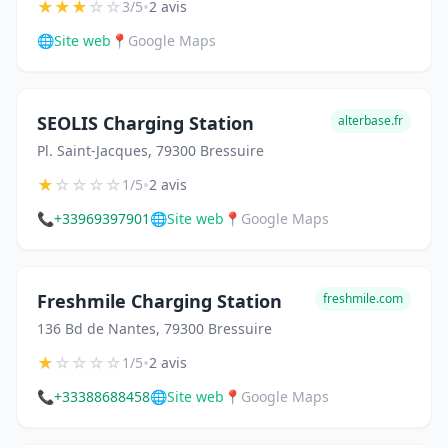
★
★
★
☆
☆
•
3/5
2 avis
🌐
Site web
📍
Google Maps
SEOLIS Charging Station
alterbase.fr
Pl. Saint-Jacques, 79300 Bressuire
★
☆
☆
☆
☆
•
1/5
2 avis
📞
+33969397901
🌐
Site web
📍
Google Maps
Freshmile Charging Station
freshmile.com
136 Bd de Nantes, 79300 Bressuire
★
☆
☆
☆
☆
•
1/5
2 avis
📞
+33388688458
🌐
Site web
📍
Google Maps