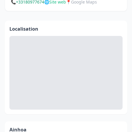
📞
+33180977674
🌐
Site web
📍
Google Maps
Localisation
Ainhoa