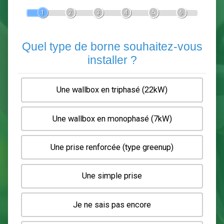
Devis Pose de borne de recha
En 5 minutes, demandez
3 devis comparatifs
electriciens
dans votre région.
Gratuit, sans pub et sans engagement.
1
2
3
4
5
6
Quel type de borne souhaitez-
installer ?
Une wallbox en triphasé (22kW)
Une wallbox en monophasé (7kW)