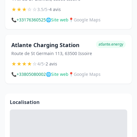
★
★
★
☆
☆
•
3.5/5
4 avis
📞
+33176360525
🌐
Site web
📍
Google Maps
Atlante Charging Station
atlante.energy
Route de St Germain 113, 63500 Issoire
★
★
★
★
☆
•
4/5
2 avis
📞
+33805080002
🌐
Site web
📍
Google Maps
Localisation