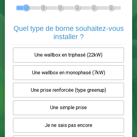
Devis Pose de borne de recha
En 5 minutes, demandez
3 devis comparatifs
electriciens
dans votre région.
Gratuit, sans pub et sans engagement.
1
2
3
4
5
6
Quel type de borne souhaitez-
installer ?
Une wallbox en triphasé (22kW)
Une wallbox en monophasé (7kW)