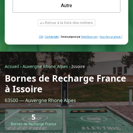
Une prise renforcée (type greenup)
Une simple prise
Je ne sais pas encore
Autre
Accueil
›
Auvergne Rhone Alpes
›
Issoire
Bornes de Recharge France
à Issoire
Retour à la liste des métiers
63500 — Auvergne Rhone Alpes
CGU
-
Confidentialité
- Service proposé par
ViteUnDevis.com
-
Vous êtes
5
Bornes de Recharge France