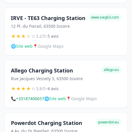
IRVE - TE63 Charging Station
www.sieg63.com
12 Pl. du Foirail, 63500 Issoire
★
★
★
☆
☆
•
3.2/5
5 avis
🌐
Site web
📍
Google Maps
Allego Charging Station
allego.eu
Rue Jacques Vessely 5, 63500 Issoire
★
★
★
★
☆
•
3.8/5
4 avis
📞
+33187406657
🌐
Site web
📍
Google Maps
Powerdot Charging Station
powerdot.eu
4 Av. du Dr Bienfait, 63500 Issoire