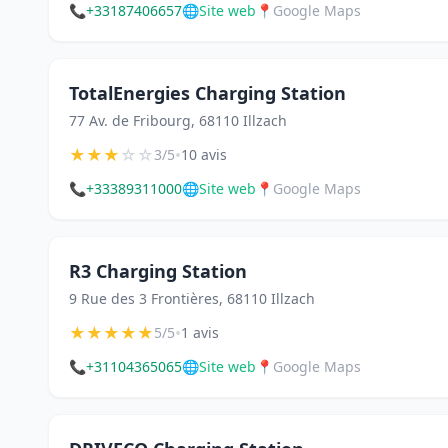
📞
+33187406657
🌐
Site web
📍
Google Maps
TotalEnergies Charging Station
77 Av. de Fribourg, 68110 Illzach
★
★
★
☆
☆
•
3/5
10 avis
📞
+33389311000
🌐
Site web
📍
Google Maps
R3 Charging Station
9 Rue des 3 Frontières, 68110 Illzach
★
★
★
★
★
•
5/5
1 avis
📞
+31104365065
🌐
Site web
📍
Google Maps