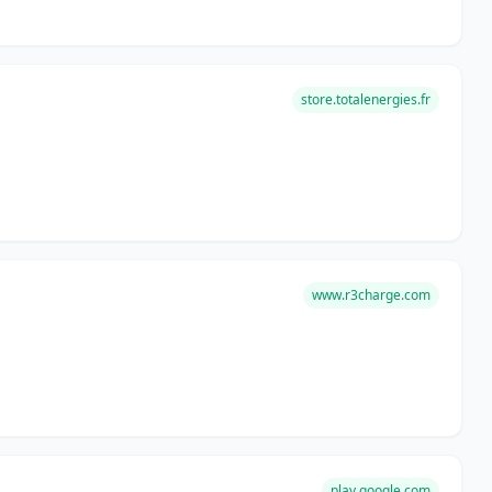
store.totalenergies.fr
www.r3charge.com
play.google.com