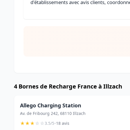
d'établissements avec avis clients, coordonné
4 Bornes de Recharge France à Illzach
Allego Charging Station
Av. de Fribourg 242, 68110 Illzach
★
★
★
☆
☆
•
3.5/5
18 avis