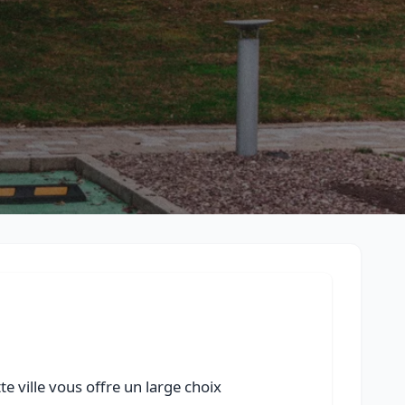
Retour à la liste des métiers
CGU
-
Confidentialité
- Service proposé par
ViteUnDevis.com
-
Vous 
e ville vous offre un large choix