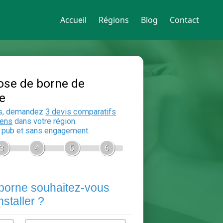
Accueil
Régions
Blog
Contact
Devis Pose de borne de
recharge
En 5 minutes, demandez
3 devis compara
aux
electriciens
dans votre région.
Gratuit, sans pub et sans engagement.
1
2
3
4
5