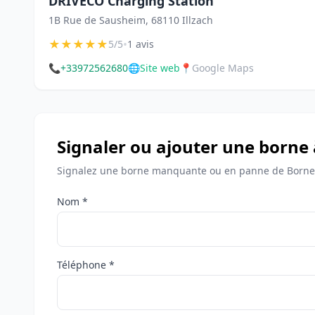
DRIVECO Charging Station
1B Rue de Sausheim, 68110 Illzach
★
★
★
★
★
•
5/5
1 avis
📞
+33972562680
🌐
Site web
📍
Google Maps
Signaler ou ajouter une borne 
Signalez une borne manquante ou en panne de Bornes 
Nom *
Téléphone *