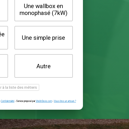
Quel type de borne souhaitez-vo
installer ?
Une wallbox en
Une wallbox 
triphasé (22kW)
monophasé (7
Une prise renforcée
Une simple pr
(type greenup)
Je ne sais pas
Autre
encore