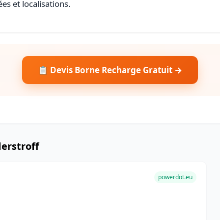
es et localisations.
📋 Devis Borne Recharge Gratuit →
erstroff
powerdot.eu