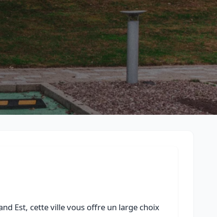
Retour à la liste des métiers
CGU
-
Confidentialité
- Service proposé par
ViteUnDevis.com
-
Vous 
d Est, cette ville vous offre un large choix