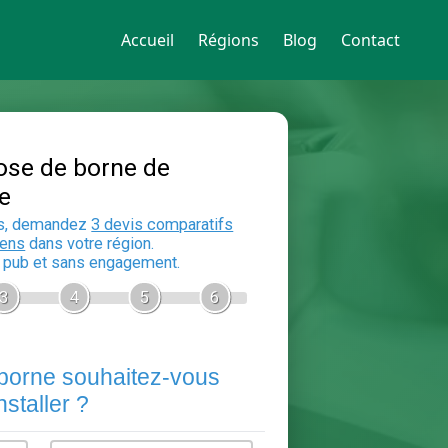
Accueil
Régions
Blog
Contact
Devis Pose de borne de
recharge
En 5 minutes, demandez
3 devis compara
aux
electriciens
dans votre région.
Gratuit, sans pub et sans engagement.
1
2
3
4
5