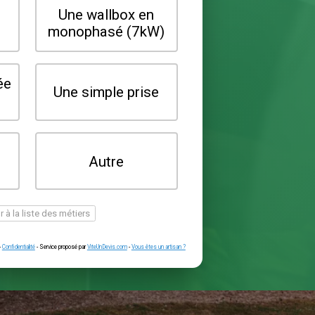
Quel type de borne souhaitez-vo
installer ?
Une wallbox en
Une wallbox 
triphasé (22kW)
monophasé (7
Une prise renforcée
Une simple pr
(type greenup)
Je ne sais pas
Autre
encore