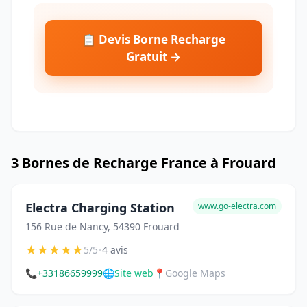
📋 Devis Borne Recharge
Gratuit →
3 Bornes de Recharge France à Frouard
Electra Charging Station
www.go-electra.com
156 Rue de Nancy, 54390 Frouard
★
★
★
★
★
•
5/5
4 avis
📞
+33186659999
🌐
Site web
📍
Google Maps