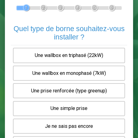
Devis Pose de borne de recha
En 5 minutes, demandez
3 devis comparatifs
electriciens
dans votre région.
Gratuit, sans pub et sans engagement.
1
2
3
4
5
6
Quel type de borne souhaitez-
installer ?
Une wallbox en triphasé (22kW)
Une wallbox en monophasé (7kW)