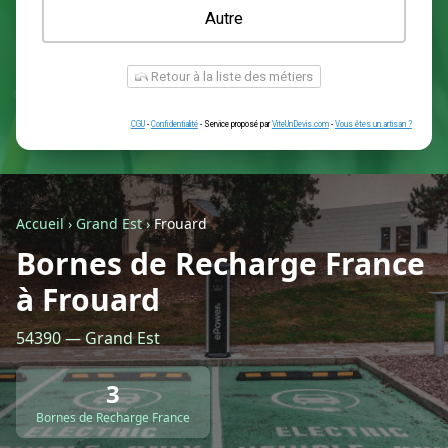
Une prise renforcée (type greenup)
Une simple prise
Je ne sais pas encore
Autre
Accueil
›
Grand Est
›
Frouard
Bornes de Recharge France
à Frouard
Retour à la liste des métiers
54390 — Grand Est
CGU
-
Confidentialité
- Service proposé par
ViteUnDevis.com
-
Vous êtes
3
Bornes de Recharge France