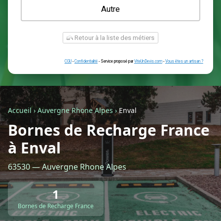
Une prise renforcée (type greenup)
Une simple prise
Je ne sais pas encore
Autre
Accueil
›
Auvergne Rhone Alpes
›
Enval
Bornes de Recharge France
à Enval
Retour à la liste des métiers
63530 — Auvergne Rhone Alpes
CGU
-
Confidentialité
- Service proposé par
ViteUnDevis.com
-
Vous êtes
1
Bornes de Recharge France