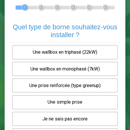
Devis Pose de borne de recha
En 5 minutes, demandez
3 devis comparatifs
electriciens
dans votre région.
Gratuit, sans pub et sans engagement.
1
2
3
4
5
6
Quel type de borne souhaitez-
installer ?
Une wallbox en triphasé (22kW)
Une wallbox en monophasé (7kW)