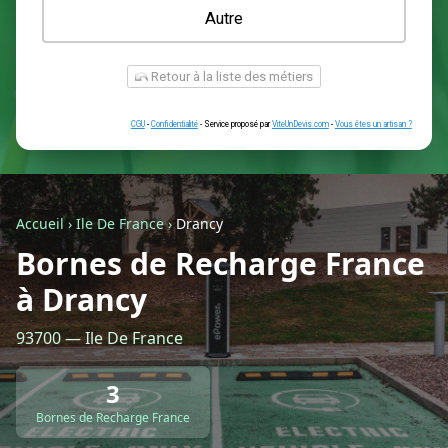
Une prise renforcée (type greenup)
Une simple prise
Je ne sais pas encore
Autre
Accueil
›
Ile De France
›
Drancy
Bornes de Recharge France
à Drancy
Retour à la liste des métiers
93700 — Ile De France
CGU
-
Confidentialité
- Service proposé par
ViteUnDevis.com
-
Vous êtes
3
Bornes de Recharge France