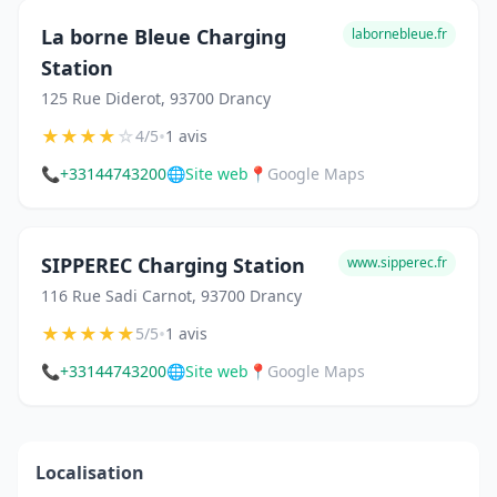
La borne Bleue Charging
labornebleue.fr
Station
125 Rue Diderot, 93700 Drancy
★
★
★
★
☆
•
4/5
1 avis
📞
+33144743200
🌐
Site web
📍
Google Maps
SIPPEREC Charging Station
www.sipperec.fr
116 Rue Sadi Carnot, 93700 Drancy
★
★
★
★
★
•
5/5
1 avis
📞
+33144743200
🌐
Site web
📍
Google Maps
Localisation