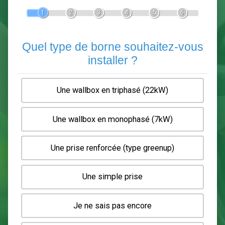
Devis Pose de borne de recha
En 5 minutes, demandez
3 devis comparatifs
electriciens
dans votre région.
Gratuit, sans pub et sans engagement.
1
2
3
4
5
6
Quel type de borne souhaitez-
installer ?
Une wallbox en triphasé (22kW)
Une wallbox en monophasé (7kW)