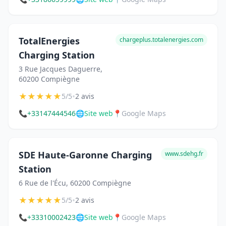
TotalEnergies
chargeplus.totalenergies.com
Charging Station
3 Rue Jacques Daguerre,
60200 Compiègne
★
★
★
★
★
•
5/5
2 avis
📞
+33147444546
🌐
Site web
📍
Google Maps
SDE Haute-Garonne Charging
www.sdehg.fr
Station
6 Rue de l'Écu, 60200 Compiègne
★
★
★
★
★
•
5/5
2 avis
📞
+33310002423
🌐
Site web
📍
Google Maps