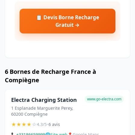
📋 Devis Borne Recharge
Gratuit →
6 Bornes de Recharge France à
Compiègne
Electra Charging Station
www.go-electra.com
1 Esplanade Marguerite Perey,
60200 Compiègne
★
★
★
★
☆
•
4.3/5
6 avis
📞
+33186659999
🌐
Site web
📍
Google Maps