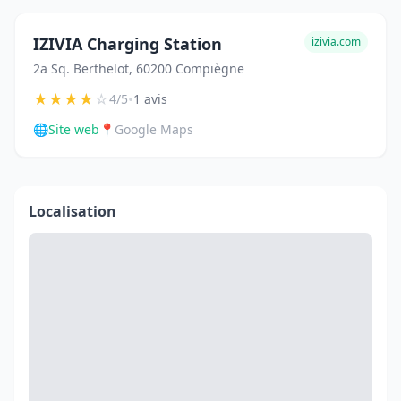
IZIVIA Charging Station
izivia.com
2a Sq. Berthelot, 60200 Compiègne
★
★
★
★
☆
•
4/5
1 avis
🌐
Site web
📍
Google Maps
Localisation