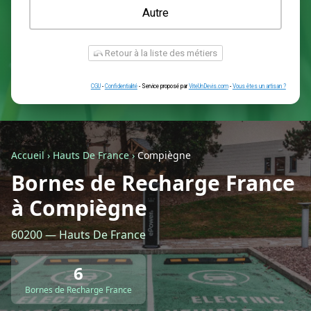
Une prise renforcée (type greenup)
Une simple prise
Je ne sais pas encore
Autre
Accueil
›
Hauts De France
›
Compiègne
Bornes de Recharge France
à Compiègne
Retour à la liste des métiers
60200 — Hauts De France
CGU
-
Confidentialité
- Service proposé par
ViteUnDevis.com
-
Vous êtes
6
Bornes de Recharge France