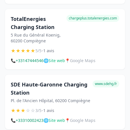
TotalEnergies
chargeplus.totalenergies.com
Charging Station
5 Rue du Général Koenig,
60200 Compiègne
★
★
★
★
★
•
5/5
1 avis
📞
+33147444546
🌐
Site web
📍
Google Maps
SDE Haute-Garonne Charging
www.sdehg.fr
Station
Pl. de l'Ancien Hôpital, 60200 Compiègne
★
★
★
☆
☆
•
3/5
1 avis
📞
+33310002423
🌐
Site web
📍
Google Maps