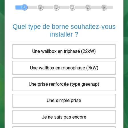
Devis Pose de borne de recha
En 5 minutes, demandez
3 devis comparatifs
electriciens
dans votre région.
Gratuit, sans pub et sans engagement.
1
2
3
4
5
6
Quel type de borne souhaitez-
installer ?
Une wallbox en triphasé (22kW)
Une wallbox en monophasé (7kW)