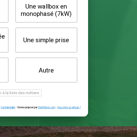
Quel type de borne souhaitez-vo
installer ?
Une wallbox en
Une wallbox 
triphasé (22kW)
monophasé (7
Une prise renforcée
Une simple pr
(type greenup)
Je ne sais pas
Autre
encore