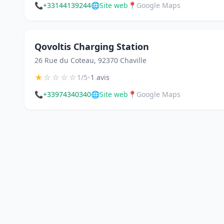
📞
+33144139244
🌐
Site web
📍
Google Maps
Qovoltis Charging Station
26 Rue du Coteau, 92370 Chaville
★
☆
☆
☆
☆
•
1/5
1 avis
📞
+33974340340
🌐
Site web
📍
Google Maps