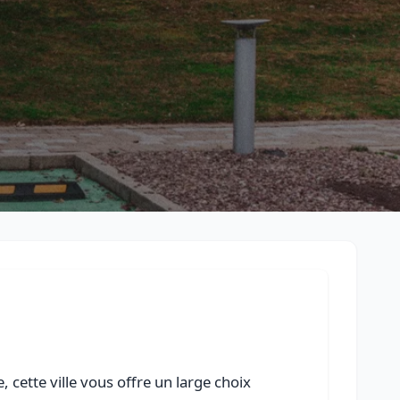
Retour à la liste des métiers
CGU
-
Confidentialité
- Service proposé par
ViteUnDevis.com
-
Vous 
 cette ville vous offre un large choix