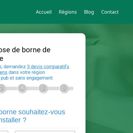
Accueil
Régions
Blog
Contact
Devis Pose de borne de
recharge
En 5 minutes, demandez
3 devis compara
aux
electriciens
dans votre région.
Gratuit, sans pub et sans engagement.
1
2
3
4
5