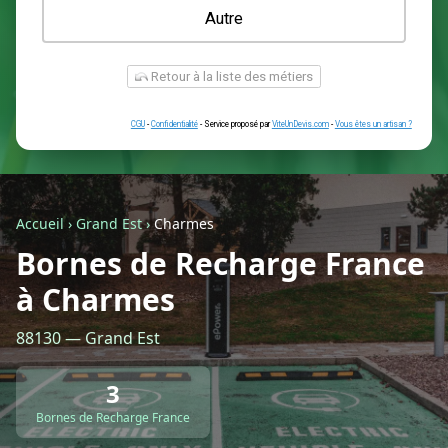
Une prise renforcée (type greenup)
Une simple prise
Je ne sais pas encore
Autre
Accueil
›
Grand Est
›
Charmes
Bornes de Recharge France
à Charmes
Retour à la liste des métiers
88130 — Grand Est
CGU
-
Confidentialité
- Service proposé par
ViteUnDevis.com
-
Vous êtes
3
Bornes de Recharge France