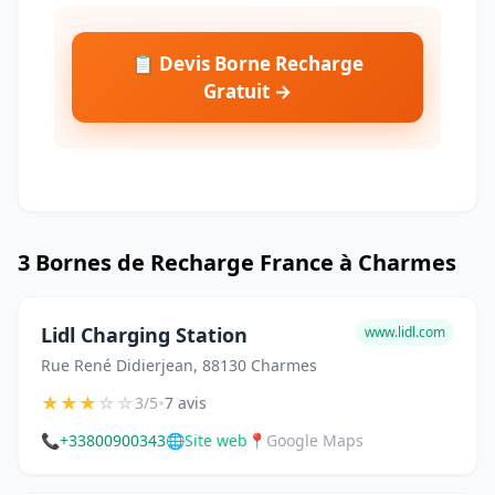
📋 Devis Borne Recharge
Gratuit →
3 Bornes de Recharge France à Charmes
Lidl Charging Station
www.lidl.com
Rue René Didierjean, 88130 Charmes
★
★
★
☆
☆
•
3/5
7 avis
📞
+33800900343
🌐
Site web
📍
Google Maps