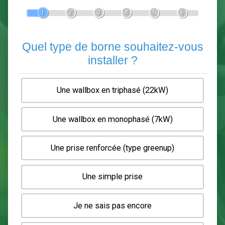
Devis Pose de borne de recha
En 5 minutes, demandez
3 devis comparatifs
electriciens
dans votre région.
Gratuit, sans pub et sans engagement.
1
2
3
4
5
6
Quel type de borne souhaitez-
installer ?
Une wallbox en triphasé (22kW)
Une wallbox en monophasé (7kW)