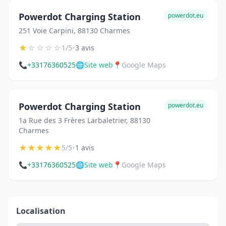
Powerdot Charging Station
powerdot.eu
251 Voie Carpini, 88130 Charmes
★
☆
☆
☆
☆
•
1/5
3 avis
📞
+33176360525
🌐
Site web
📍
Google Maps
Powerdot Charging Station
powerdot.eu
1a Rue des 3 Frères Larbaletrier, 88130
Charmes
★
★
★
★
★
•
5/5
1 avis
📞
+33176360525
🌐
Site web
📍
Google Maps
Localisation