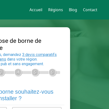
Accueil
Régions
Blog
Contact
Devis Pose de borne de
recharge
En 5 minutes, demandez
3 devis compara
aux
electriciens
dans votre région.
Gratuit, sans pub et sans engagement.
1
2
3
4
5