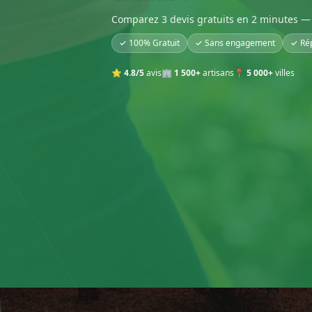
Comparez 3 devis gratuits en 2 minutes — 
✓ 100% Gratuit
✓ Sans engagement
✓ Ré
⭐
4.8/5
avis
🏢
1 500+
artisans
📍
5 000+
villes