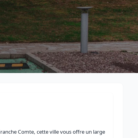
Retour à la liste des métiers
CGU
-
Confidentialité
- Service proposé par
ViteUnDevis.com
-
Vous 
anche Comte, cette ville vous offre un large