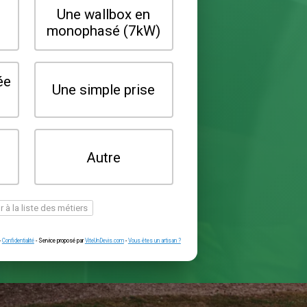
Quel type de borne souhaitez-vo
installer ?
Une wallbox en
Une wallbox 
triphasé (22kW)
monophasé (7
Une prise renforcée
Une simple pr
(type greenup)
Je ne sais pas
Autre
encore