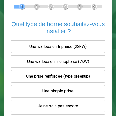
Devis Pose de borne de recha
En 5 minutes, demandez
3 devis comparatifs
electriciens
dans votre région.
Gratuit, sans pub et sans engagement.
1
2
3
4
5
6
Quel type de borne souhaitez-
installer ?
Une wallbox en triphasé (22kW)
Une wallbox en monophasé (7kW)