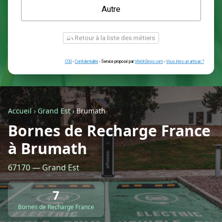
Une prise renforcée (type greenup)
Une simple prise
Je ne sais pas encore
Autre
Accueil
›
Grand Est
›
Brumath
Bornes de Recharge France
à Brumath
Retour à la liste des métiers
67170 — Grand Est
CGU
-
Confidentialité
- Service proposé par
ViteUnDevis.com
-
Vous êtes
7
Bornes de Recharge France