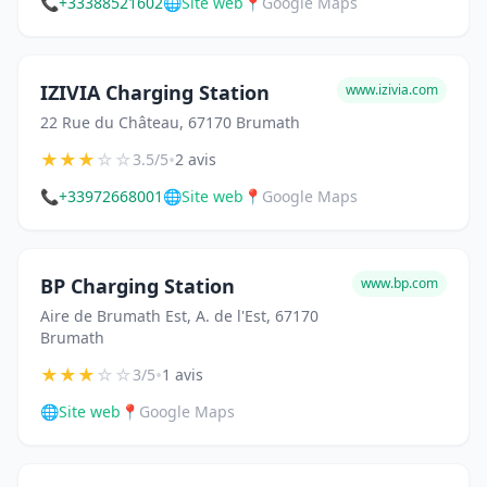
📞
+33388521602
🌐
Site web
📍
Google Maps
IZIVIA Charging Station
www.izivia.com
22 Rue du Château, 67170 Brumath
★
★
★
☆
☆
•
3.5/5
2 avis
📞
+33972668001
🌐
Site web
📍
Google Maps
BP Charging Station
www.bp.com
Aire de Brumath Est, A. de l'Est, 67170
Brumath
★
★
★
☆
☆
•
3/5
1 avis
🌐
Site web
📍
Google Maps