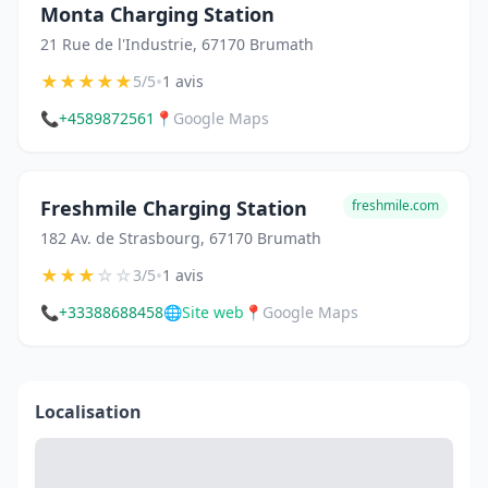
Monta Charging Station
21 Rue de l'Industrie, 67170 Brumath
★
★
★
★
★
•
5/5
1 avis
📞
+4589872561
📍
Google Maps
Freshmile Charging Station
freshmile.com
182 Av. de Strasbourg, 67170 Brumath
★
★
★
☆
☆
•
3/5
1 avis
📞
+33388688458
🌐
Site web
📍
Google Maps
Localisation