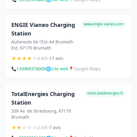
ENGIE Vianeo Charging
www.engie-vianeo.com
Station
Autoroute de l'Est A4 Brumath
Est, 67170 Brumath
★
★
★
★
☆
•
4.4/5
17 avis
📞
+33969376009
🌐
Site web
📍
Google Maps
TotalEnergies Charging
store.totalenergies.fr
Station
209 Av. de Strasbourg, 67170
Brumath
★
★
☆
☆
☆
•
2.4/5
7 avis