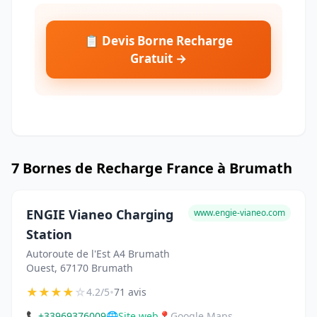
📋 Devis Borne Recharge
Gratuit →
7 Bornes de Recharge France à Brumath
ENGIE Vianeo Charging
www.engie-vianeo.com
Station
Autoroute de l'Est A4 Brumath
Ouest, 67170 Brumath
★
★
★
★
☆
•
4.2/5
71 avis
📞
+33969376009
🌐
Site web
📍
Google Maps