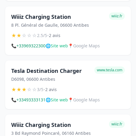
Wiiiz Charging Station
wiiiz.fr
8 Pl. Général de Gaulle, 06600 Antibes
★
★
☆
☆
☆
•
2.5/5
2 avis
📞
+33969322300
🌐
Site web
📍
Google Maps
Tesla Destination Charger
www.tesla.com
D6098, 06600 Antibes
★
★
★
☆
☆
•
3/5
2 avis
📞
+33493333131
🌐
Site web
📍
Google Maps
Wiiiz Charging Station
wiiiz.fr
3 Bd Raymond Poincaré, 06160 Antibes