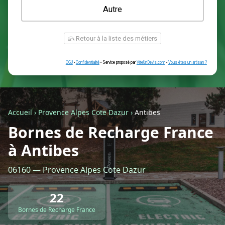
Une prise renforcée (type greenup)
Une simple prise
Je ne sais pas encore
Autre
Accueil
›
Provence Alpes Cote Dazur
›
Antibes
Bornes de Recharge France
à Antibes
Retour à la liste des métiers
06160 — Provence Alpes Cote Dazur
CGU
-
Confidentialité
- Service proposé par
ViteUnDevis.com
-
Vous êtes
22
Bornes de Recharge France