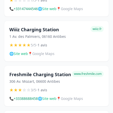
★
☆
☆
☆
☆
•
1/5
1 avis
📞
+33147444546
🌐
Site web
📍
Google Maps
Wiiiz Charging Station
wiiiz.fr
1 Av. des Palmiers, 06160 Antibes
★
★
★
★
★
•
5/5
1 avis
🌐
Site web
📍
Google Maps
Freshmile Charging Station
www.freshmile.com
306 Av. Mozart, 06600 Antibes
★
★
★
☆
☆
•
3/5
1 avis
📞
+33388688458
🌐
Site web
📍
Google Maps