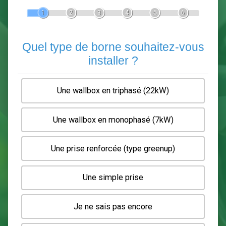
Devis Pose de borne de recha
En 5 minutes, demandez
3 devis comparatifs
electriciens
dans votre région.
Gratuit, sans pub et sans engagement.
1
2
3
4
5
6
Quel type de borne souhaitez-
installer ?
Une wallbox en triphasé (22kW)
Une wallbox en monophasé (7kW)