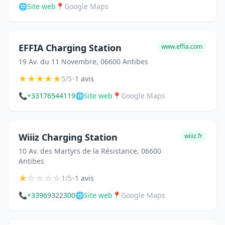
🌐
Site web
📍
Google Maps
EFFIA Charging Station
www.effia.com
19 Av. du 11 Novembre, 06600 Antibes
★
★
★
★
★
•
5/5
1 avis
📞
+33176544119
🌐
Site web
📍
Google Maps
Wiiiz Charging Station
wiiiz.fr
10 Av. des Martyrs de la Résistance, 06600
Antibes
★
☆
☆
☆
☆
•
1/5
1 avis
📞
+33969322300
🌐
Site web
📍
Google Maps