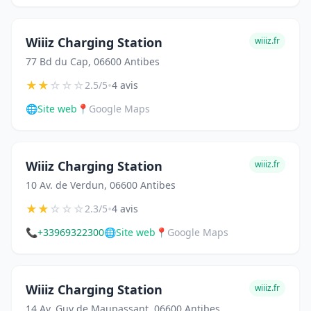
Wiiiz Charging Station
wiiiz.fr
77 Bd du Cap, 06600 Antibes
★
★
☆
☆
☆
•
2.5/5
4 avis
🌐
Site web
📍
Google Maps
Wiiiz Charging Station
wiiiz.fr
10 Av. de Verdun, 06600 Antibes
★
★
☆
☆
☆
•
2.3/5
4 avis
📞
+33969322300
🌐
Site web
📍
Google Maps
Wiiiz Charging Station
wiiiz.fr
14 Av. Guy de Maupassant, 06600 Antibes