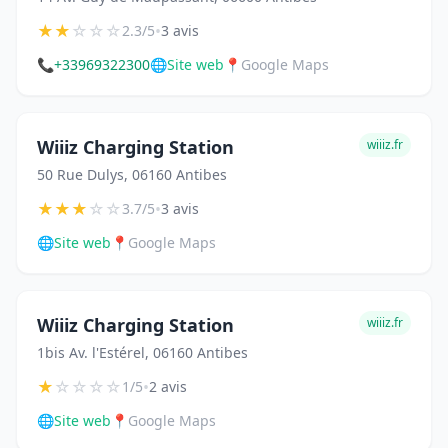
★
★
☆
☆
☆
•
2.3/5
3 avis
📞
+33969322300
🌐
Site web
📍
Google Maps
Wiiiz Charging Station
wiiiz.fr
50 Rue Dulys, 06160 Antibes
★
★
★
☆
☆
•
3.7/5
3 avis
🌐
Site web
📍
Google Maps
Wiiiz Charging Station
wiiiz.fr
1bis Av. l'Estérel, 06160 Antibes
★
☆
☆
☆
☆
•
1/5
2 avis
🌐
Site web
📍
Google Maps