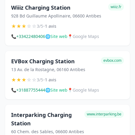
Wiiiz Charging Station
wiiiz.fr
928 Bd Guillaume Apollinaire, 06600 Antibes
★
★
★
☆
☆
•
3/5
1 avis
📞
+33422480406
🌐
Site web
📍
Google Maps
EVBox Charging Station
evbox.com
13 Av. de la Rostagne, 06160 Antibes
★
★
★
☆
☆
•
3/5
1 avis
📞
+31887755444
🌐
Site web
📍
Google Maps
Interparking Charging
www.interparking.be
Station
60 Chem. des Sables, 06600 Antibes