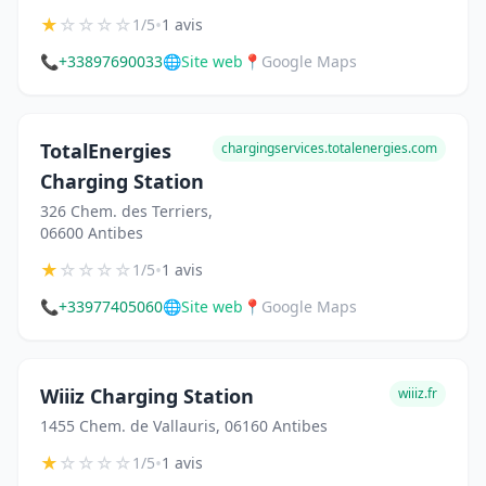
★
☆
☆
☆
☆
•
1/5
1 avis
📞
+33897690033
🌐
Site web
📍
Google Maps
TotalEnergies
chargingservices.totalenergies.com
Charging Station
326 Chem. des Terriers,
06600 Antibes
★
☆
☆
☆
☆
•
1/5
1 avis
📞
+33977405060
🌐
Site web
📍
Google Maps
Wiiiz Charging Station
wiiiz.fr
1455 Chem. de Vallauris, 06160 Antibes
★
☆
☆
☆
☆
•
1/5
1 avis