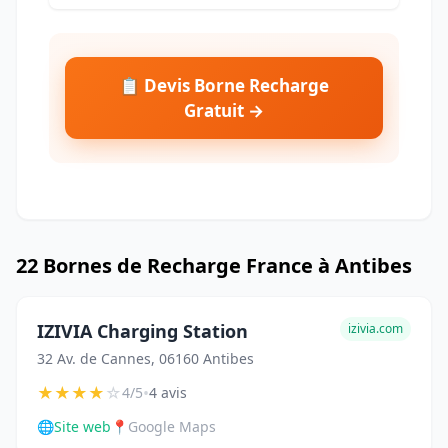
📋 Devis Borne Recharge
Gratuit →
22 Bornes de Recharge France à Antibes
IZIVIA Charging Station
izivia.com
32 Av. de Cannes, 06160 Antibes
★
★
★
★
☆
•
4/5
4 avis
🌐
Site web
📍
Google Maps