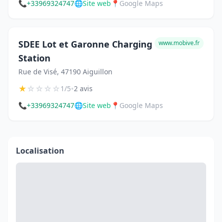
📞
+33969324747
🌐
Site web
📍
Google Maps
SDEE Lot et Garonne Charging
www.mobive.fr
Station
Rue de Visé, 47190 Aiguillon
★
☆
☆
☆
☆
•
1/5
2 avis
📞
+33969324747
🌐
Site web
📍
Google Maps
Localisation