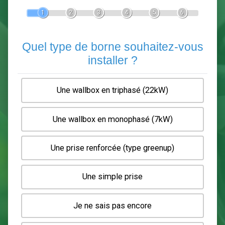
Devis Pose de borne de recha
En 5 minutes, demandez
3 devis comparatifs
electriciens
dans votre région.
Gratuit, sans pub et sans engagement.
1
2
3
4
5
6
Quel type de borne souhaitez-
installer ?
Une wallbox en triphasé (22kW)
Une wallbox en monophasé (7kW)