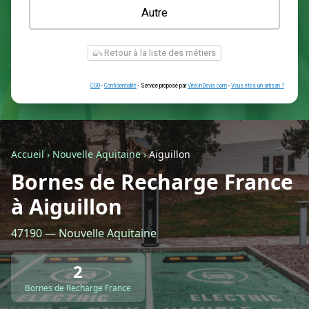
Une prise renforcée (type greenup)
Une simple prise
Je ne sais pas encore
Autre
Accueil
›
Nouvelle Aquitaine
›
Aiguillon
Bornes de Recharge France
à Aiguillon
Retour à la liste des métiers
47190 — Nouvelle Aquitaine
CGU
-
Confidentialité
- Service proposé par
ViteUnDevis.com
-
Vous êtes
2
Bornes de Recharge France